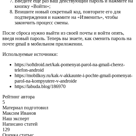
Введите еще раз ваш действующий пароль и нажмите на
кнопку «Войти»;
Впишите новый секретный код, повторите его для
подтверждения и нажмите на «Изменить», чтобы
закончить процесс смены.
После сброса нужно выйти из своей почты и войти опять,
введя новый пароль. Теперь вы знаете, как сменить пароль на
почте gmail в мобильном приложении.
Используемые источники:
https://softdroid.net/kak-pomenyat-parol-na-gmail-cherez-
telefon-android
https://mobilkoy.ru/kak-v-akkaunte-i-pochte-gmail-pomenyat-
parol-na-kompyutere-v-androide
https://labuda.blog/186970
Рейтинг автора
5
Материал подготовил
Максим Иванов
Наш эксперт
Написано статей
129
Оценка статьи: