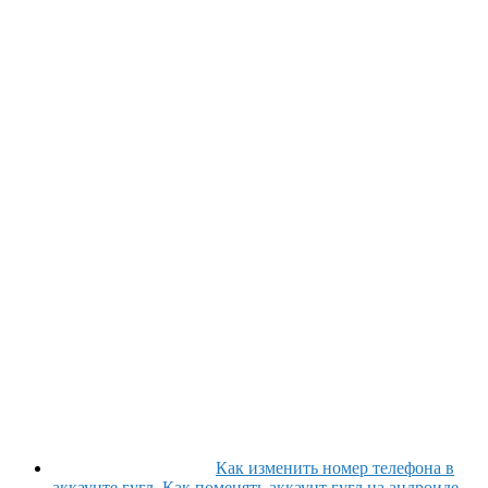
Как изменить номер телефона в
аккаунте гугл. Как поменять аккаунт гугл на андроиде