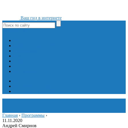
Ваш гид в интернете
ok
yt
fb
tw
in
vk
Игры
Мобильные приложения
Программы
Сайты
Сервисы
Социальные сети
Интересное
Мой блог
Инструмент вставки
Визуальное редактирование
Главная
›
Программы
›
11.11.2020
Андрей Смирнов