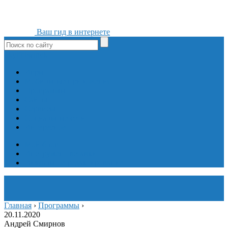
Ваш гид в интернете
ok
yt
fb
tw
in
vk
Игры
Мобильные приложения
Программы
Сайты
Сервисы
Социальные сети
Интересное
Мой блог
Инструмент вставки
Визуальное редактирование
Главная
›
Программы
›
20.11.2020
Андрей Смирнов