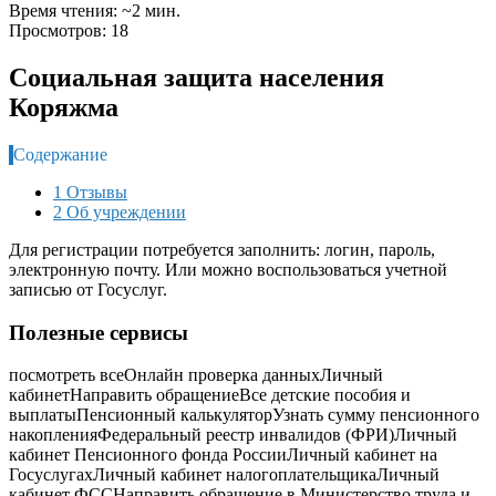
Время чтения: ~2 мин.
Просмотров: 18
Социальная защита населения
Коряжма
Содержание
1 Отзывы
2 Об учреждении
Для регистрации потребуется заполнить: логин, пароль,
электронную почту. Или можно воспользоваться учетной
записью от Госуслуг.
Полезные сервисы
посмотреть всеОнлайн проверка данныхЛичный
кабинетНаправить обращениеВсе детские пособия и
выплатыПенсионный калькуляторУзнать сумму пенсионного
накопленияФедеральный реестр инвалидов (ФРИ)Личный
кабинет Пенсионного фонда РоссииЛичный кабинет на
ГосуслугахЛичный кабинет налогоплательщикаЛичный
кабинет ФССНаправить обращение в Министерство труда и