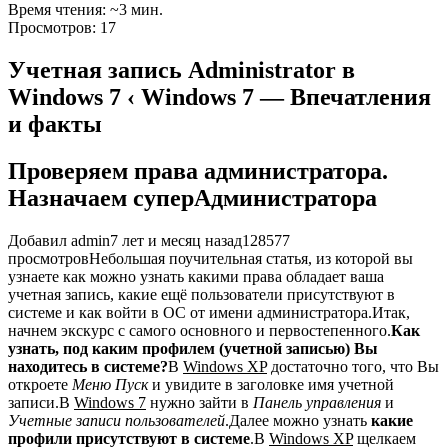
Время чтения: ~3 мин.
Просмотров: 17
Учетная запись Administrator в
Windows 7 ‹ Windows 7 — Впечатления
и факты
Проверяем права администратора.
Назначаем суперАдминистратора
Добавил admin
7 лет и месяц назад
128577
просмотров
Небольшая поучительная статья, из которой вы
узнаете как можно узнать какими права обладает ваша
учетная запись, какие ещё пользователи присутствуют в
системе и как войти в ОС от имени администратора.Итак,
начнем экскурс с самого основного и первостепенного.
Как
узнать, под каким профилем (учетной записью) Вы
находитесь в системе?
В
Windows XP
достаточно того, что Вы
откроете
Меню Пуск
и увидите в заголовке имя учетной
записи.В
Windows 7
нужно зайти в
Панель управления
и
Учетные записи пользователей
.Далее можно узнать
какие
профили присутствуют в системе
.В
Windows XP
щелкаем