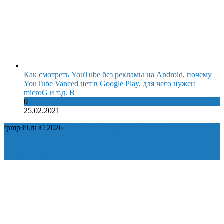
Как смотреть YouTube без рекламы на Android, почему
YouTube Vanced нет в Google Play, для чего нужен
microG и т.д. В
0
25.02.2021
fpmp39.ru © 2026
Политика конфиденциальности
Пользовательское соглашение
Карта сайта
ok
yt
fb
tw
in
vk