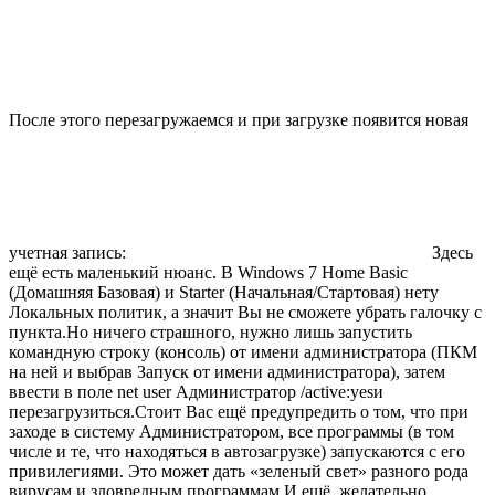
После этого перезагружаемся и при загрузке появится новая
учетная запись:
Здесь
ещё есть маленький нюанс. В Windows 7 Home Basic
(Домашняя Базовая) и Starter (Начальная/Стартовая) нету
Локальных политик, а значит Вы не сможете убрать галочку с
пункта.Но ничего страшного, нужно лишь запустить
командную строку (консоль) от имени администратора (ПКМ
на ней и выбрав Запуск от имени администратора), затем
ввести в поле
net user Администратор /active:yes
и
перезагрузиться.Стоит Вас ещё предупредить о том, что при
заходе в систему Администратором, все программы (в том
числе и те, что находяться в автозагрузке) запускаются с его
привилегиями. Это может дать «зеленый свет» разного рода
вирусам и зловредным программам.И ещё, желательно