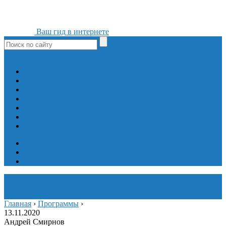
Ваш гид в интернете
ok
yt
fb
tw
in
vk
Игры
Мобильные приложения
Программы
Сайты
Сервисы
Социальные сети
Интересное
Мой блог
Инструмент вставки
Визуальное редактирование
Главная
›
Программы
›
13.11.2020
Андрей Смирнов