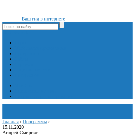
Ваш гид в интернете
ok
yt
fb
tw
in
vk
Игры
Мобильные приложения
Программы
Сайты
Сервисы
Социальные сети
Интересное
Мой блог
Инструмент вставки
Визуальное редактирование
Главная
›
Программы
›
15.11.2020
Андрей Смирнов