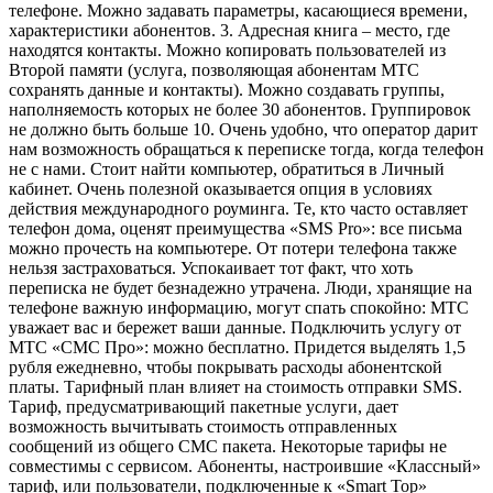
телефоне. Можно задавать параметры, касающиеся времени,
характеристики абонентов. 3. Адресная книга – место, где
находятся контакты. Можно копировать пользователей из
Второй памяти (услуга, позволяющая абонентам МТС
сохранять данные и контакты). Можно создавать группы,
наполняемость которых не более 30 абонентов. Группировок
не должно быть больше 10. Очень удобно, что оператор дарит
нам возможность обращаться к переписке тогда, когда телефон
не с нами. Стоит найти компьютер, обратиться в Личный
кабинет. Очень полезной оказывается опция в условиях
действия международного роуминга. Те, кто часто оставляет
телефон дома, оценят преимущества «SMS Pro»: все письма
можно прочесть на компьютере. От потери телефона также
нельзя застраховаться. Успокаивает тот факт, что хоть
переписка не будет безнадежно утрачена. Люди, хранящие на
телефоне важную информацию, могут спать спокойно: МТС
уважает вас и бережет ваши данные. Подключить услугу от
МТС «СМС Про»: можно бесплатно. Придется выделять 1,5
рубля ежедневно, чтобы покрывать расходы абонентской
платы. Тарифный план влияет на стоимость отправки SMS.
Тариф, предусматривающий пакетные услуги, дает
возможность вычитывать стоимость отправленных
сообщений из общего СМС пакета. Некоторые тарифы не
совместимы с сервисом. Абоненты, настроившие «Классный»
тариф, или пользователи, подключенные к «Smart Top»