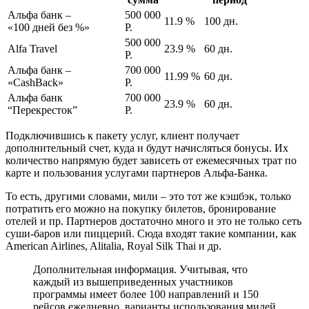
Альфа банк –
500 000
11.9 %
100 дн.
«100 дней без %»
Р.
500 000
Alfa Travel
23.9 %
60 дн.
Р.
Альфа банк –
700 000
11.99 %
60 дн.
«CashBack»
Р.
Альфа банк
700 000
23.9 %
60 дн.
“Перекресток”
Р.
Подключившись к пакету услуг, клиент получает
дополнительный счет, куда и будут начисляться бонусы. Их
количество напрямую будет зависеть от ежемесячных трат по
карте и пользования услугами партнеров Альфа-Банка.
То есть, другими словами, мили – это тот же кэшбэк, только
потратить его можно на покупку билетов, бронирование
отелей и пр. Партнеров достаточно много и это не только сеть
суши-баров или пиццерий. Сюда входят такие компании, как
American Airlines, Alitalia, Royal Silk Thai и др.
Дополнительная информация. Учитывая, что
каждый из вышеприведенных участников
программы имеет более 100 направлений и 150
рейсов ежедневно, варианты использования милей