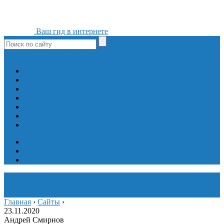
Ваш гид в интернете
ok
yt
fb
tw
in
vk
Игры
Мобильные приложения
Программы
Сайты
Сервисы
Социальные сети
Интересное
Мой блог
Инструмент вставки
Визуальное редактирование
Главная
›
Сайты
›
23.11.2020
Андрей Смирнов