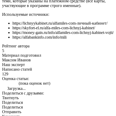
теми, которые указаны на платежном средстве (все карты,
участвующие в программе строго именные).
Используемые источники:
https://lichnyykabinet.ru/alfamiles-com-личный-кабинет/
https://skyfort-el.ru/alfa-miles-com-lichnyj-kabinet/
https://money-gain.ru/info/alfamiles-com-lichnyj-kabinet-vojti/
https://alfabankinfo.com/info/mili
Рейтинг автора
5
Материал подготовил
Максим Иванов
Наш эксперт
Написано статей
129
Оценка статьи:
(пока оценок нет)
Загрузка...
Поделиться с друзьями:
Твитнуть
Поделиться
Поделиться
Отправить