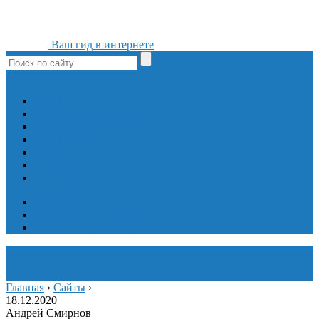
Ваш гид в интернете
ok
yt
fb
tw
in
vk
Игры
Мобильные приложения
Программы
Сайты
Сервисы
Социальные сети
Интересное
Мой блог
Инструмент вставки
Визуальное редактирование
Главная
›
Сайты
›
18.12.2020
Андрей Смирнов