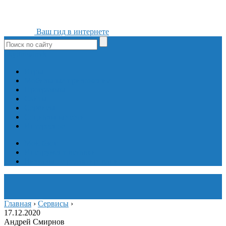
Ваш гид в интернете
ok
yt
fb
tw
in
vk
Игры
Мобильные приложения
Программы
Сайты
Сервисы
Социальные сети
Интересное
Мой блог
Инструмент вставки
Визуальное редактирование
Главная
›
Сервисы
›
17.12.2020
Андрей Смирнов