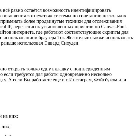
ов всё равно остаётся возможность идентифицировать
 составления «отпечатка» системы по сочетанию нескольких
ли применять более продвинутые техники для отслеживания
al IP, через список установленных шрифтов по Canvas-Font.
айтов интернета, где работают соответствующие скрипты для
с использованием браузера Tor. Желательно также использовать
x раньше использовал Эдвард Сноуден.
можно открыть только одну вкладку с подтвержденным
но если требуется для работы одновременно несколько
дку. А если Вы работаете еще и с Инстаграм, Фэйсбуком или
 из них;
 них;