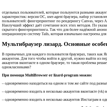
отдельных пользователей, которые пользуются разными аккаун
характеристик: версия ОС, user-agent браузера, набор устано
пользователей: фингерпринтинг по рендерингу Сanvas, через A
Наилучший эффект даёт сочетание всех этих методов. По указ
скрытого фингерпринтинга. Так что для более надёжной аноним
операционную систему Tails, которая изначально настроена дл
Мультибраузер лизард. Основные особе
В привычных для каждого пользователя браузерах, таких как Я
аккаунтом. Для того чтобы войти в другой, нужно выйти из пер
аккаунтов вконтакте в одном браузере, то такая проблема реша
однокласниками?
При помощи MultiBrowser от lizard-program можно:
– одновременно находиться на одном и том же сайте под разн
– одновременно входить в несколько аккаунтов вконтакте (vk)
– одновременно входить в несколько аккаунтов Инстаграм в о