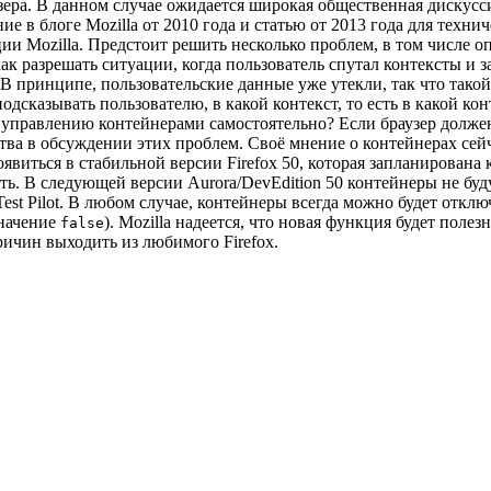
узера. В данном случае ожидается широкая общественная дискусс
ие в блоге Mozilla от 2010 года и статью от 2013 года для техн
и Mozilla. Предстоит решить несколько проблем, в том числе оп
ак разрешать ситуации, когда пользователь спутал контексты и за
 принципе, пользовательские данные уже утекли, так что такой 
одсказывать пользователю, в какой контекст, то есть в какой к
 управлению контейнерами самостоятельно? Если браузер должен
ства в обсуждении этих проблем. Своё мнение о контейнерах сей
 появиться в стабильной версии Firefox 50, которая запланирова
ть. В следующей версии Aurora/DevEdition 50 контейнеры не бу
t Pilot. В любом случае, контейнеры всегда можно будет отключи
значение
). Mozilla надеется, что новая функция будет пол
false
ричин выходить из любимого Firefox.