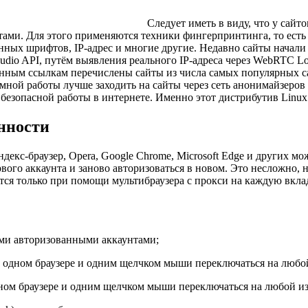
Следует иметь в виду, что у сайт
тами. Для этого применяются техники фингерпринтинга, то есть
вленных шрифтов, IP-адрес и многие другие. Недавно сайты нача
udio API, путём выявления реального IP-адреса через WebRTC Loc
анным ссылкам перечислены сайты из числа самых популярных с
ной работы лучше заходить на сайты через сеть анонимайзеров 
я безопасной работы в интернете. Именно этот дистрибутив Linu
нности
ндекс-браузер, Opera, Google Chrome, Microsoft Edge и других 
вого аккаунта и заново авторизоваться в новом. Это несложно, 
ется только при помощи мультибраузера с прокси на каждую вкла
ыми авторизованными аккаунтами;
 в одном браузере и одним щелчком мыши переключаться на любой
дном браузере и одним щелчком мыши переключаться на любой из