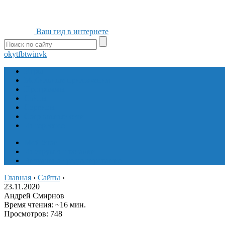
Ваш гид в интернете
ok
yt
fb
tw
in
vk
Игры
Мобильные приложения
Программы
Сайты
Сервисы
Социальные сети
Интересное
Мой блог
Инструмент вставки
Визуальное редактирование
Главная
›
Сайты
›
23.11.2020
Андрей Смирнов
Время чтения: ~16 мин.
Просмотров: 748