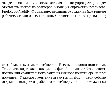
что реализована технология, которая сильно упрощает одновре
открывать несколько браузеров: изоляция окружений реализован
Firefox 50 Nightly. Формально, изоляция окружений (контейнер
рабочие, финансовые, шоппинг. Соответственно, открывая новую
же сайтах из разных контейнеров. То есть в истории поисков
Теоретически, такая изоляция профилей повышает безопасност
посещении сомнительного сайта из личного контейнера не пр
помешает. У каждого контейнера внутри Firefox — свой собстве
открыт на вкладке из рабочего контейнера, то он не сможет по