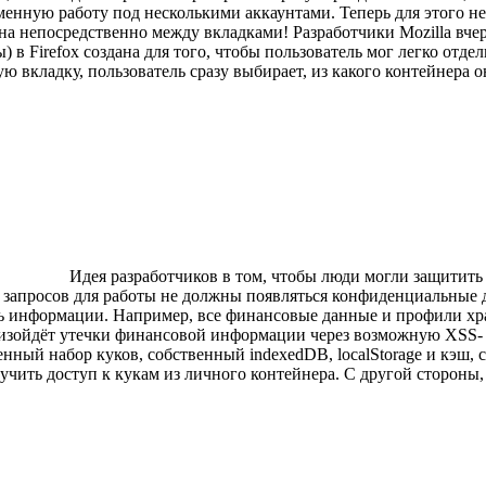
менную работу под несколькими аккаунтами. Теперь для этого н
а непосредственно между вкладками! Разработчики Mozilla вчера
ы) в Firefox создана для того, чтобы пользователь мог легко отд
 вкладку, пользователь сразу выбирает, из какого контейнера он
Идея разработчиков в том, чтобы люди могли защитить
ых запросов для работы не должны появляться конфиденциальные
ь информации. Например, все финансовые данные и профили хра
оизойдёт утечки финансовой информации через возможную XSS- 
нный набор куков, собственный indexedDB, localStorage и кэш, с
лучить доступ к кукам из личного контейнера. С другой стороны