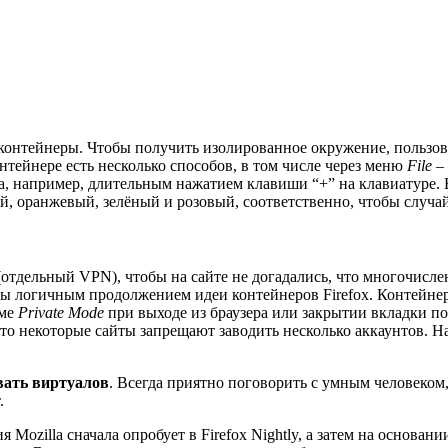
е» контейнеры. Чтобы получить изолированное окружение, польз
нтейнере есть несколько способов, в том числе через меню
File
–
а, например, длительным нажатием клавиши “+” на клавиатуре. 
й, оранжевый, зелёный и розовый, соответственно, чтобы случа
(отдельный VPN), чтобы на сайте не догадались, что многочисл
бы логичным продолжением идеи контейнеров Firefox. Контейнер
име
Private Mode
при выходе из браузера или закрытии вкладки по
 что некоторые сайты запрещают заводить несколько аккаунтов. 
вать виртуалов
. Всегда приятно поговорить с умным человеком,
.
ozilla сначала опробует в Firefox Nightly, а затем на основан