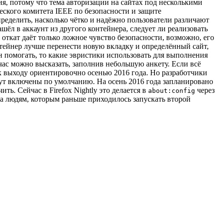
ия, потому что тема авторизации на сайтах под несколькими
ического комитета IEEE по безопасности и защите
ределить, насколько чётко и надёжно пользователи различают
шёл в аккаунт из другого контейнера, следует ли реализовать
откат даёт только ложное чувство безопасности, возможно, его
онтейнер лучше перенести новую вкладку и определённый сайт,
 помогать, то какие эвристики использовать для выполнения
час можно высказать, заполнив небольшую анкету. Если всё
на к выходу ориентировочно осенью 2016 года. Но разработчики
дут включены по умолчанию. На осень 2016 года запланировано
ть. Сейчас в Firefox Nightly это делается в
через
about:config
езна людям, которым раньше приходилось запускать второй