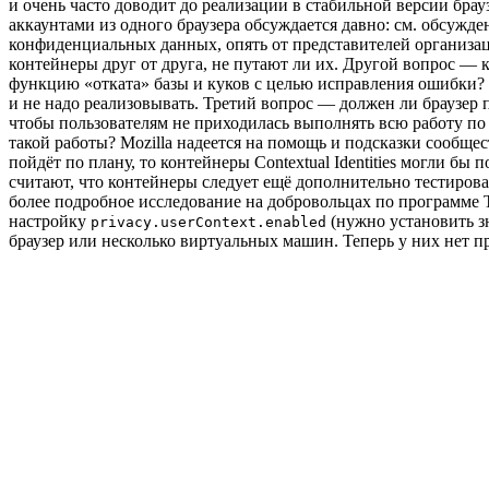
и очень часто доводит до реализации в стабильной версии бра
аккаунтами из одного браузера обсуждается давно: см. обсужден
конфиденциальных данных, опять от представителей организаци
контейнеры друг от друга, не путают ли их. Другой вопрос — к
функцию «отката» базы и куков с целью исправления ошибки? В
и не надо реализовывать. Третий вопрос — должен ли браузер п
чтобы пользователям не приходилась выполнять всю работу по
такой работы? Mozilla надеется на помощь и подсказки сообще
пойдёт по плану, то контейнеры Contextual Identities могли бы
считают, что контейнеры следует ещё дополнительно тестирова
более подробное исследование на добровольцах по программе Tes
настройку
(нужно установить 
privacy.userContext.enabled
браузер или несколько виртуальных машин. Теперь у них нет п