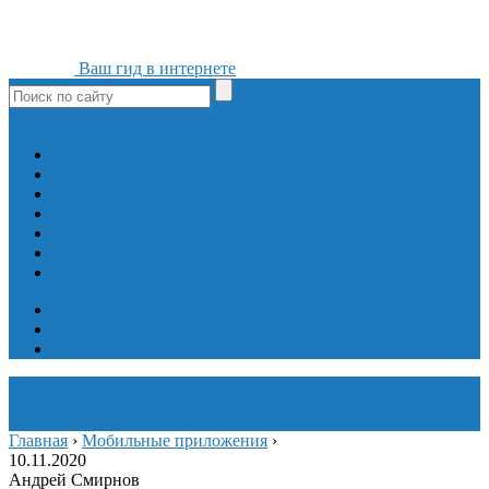
Ваш гид в интернете
ok
yt
fb
tw
in
vk
Игры
Мобильные приложения
Программы
Сайты
Сервисы
Социальные сети
Интересное
Мой блог
Инструмент вставки
Визуальное редактирование
Главная
›
Мобильные приложения
›
10.11.2020
Андрей Смирнов