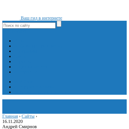
Ваш гид в интернете
ok
yt
fb
tw
in
vk
Игры
Мобильные приложения
Программы
Сайты
Сервисы
Социальные сети
Интересное
Мой блог
Инструмент вставки
Визуальное редактирование
Главная
›
Сайты
›
16.11.2020
Андрей Смирнов