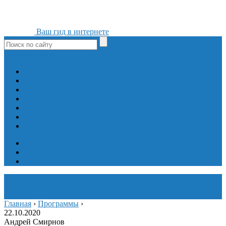
Ваш гид в интернете
ok
yt
fb
tw
in
vk
Игры
Мобильные приложения
Программы
Сайты
Сервисы
Социальные сети
Интересное
Мой блог
Инструмент вставки
Визуальное редактирование
Главная
›
Программы
›
22.10.2020
Андрей Смирнов