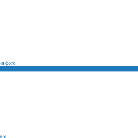
ия фото
но!