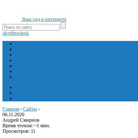
Ваш гид в интернете
ok
yt
fb
tw
in
vk
Игры
Мобильные приложения
Программы
Сайты
Сервисы
Социальные сети
Интересное
Мой блог
Инструмент вставки
Визуальное редактирование
Главная
›
Сайты
›
06.11.2020
Андрей Смирнов
Время чтения: ~1 мин.
Просмотров: 11