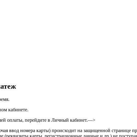
латеж
ремя.
ном кабинете.
ашей оплаты, перейдите в Личный кабинет.—>
лючая ввод номера карты) происходит на защищенной странице 
 (реквизиты карты, регистрационные данные и др.) не поступа