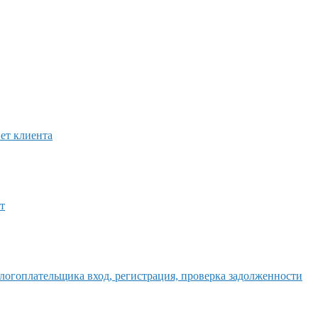
ет клиента
т
логоплательщика вход, регистрация, проверка задолженности