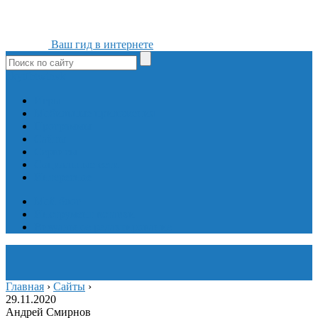
Ваш гид в интернете
ok
yt
fb
tw
in
vk
Игры
Мобильные приложения
Программы
Сайты
Сервисы
Социальные сети
Интересное
Мой блог
Инструмент вставки
Визуальное редактирование
Главная
›
Сайты
›
29.11.2020
Андрей Смирнов