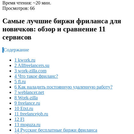
Время чтения: ~20 мин.
Просмотров: 66
Самые лучшие биржи фриланса для
новичков: обзор и сравнение 11
сервисов
Содержание
1 kwork.ru
2 Allfreelancers.su
3 work-zilla.com
4 Что такое фриланс?
5 fl.ru
6 Как наладить постоянную удаленную работу?
7 weblancer.net
8 Work-zilla
9 freelance.ru
10 Etxt.ru
11 freelancejob.ru
12 Fl
13 moguza.ru
14 Русские бесплатные биржи фриланса