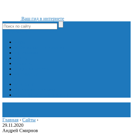
Ваш гид в интернете
ok
yt
fb
tw
in
vk
Игры
Мобильные приложения
Программы
Сайты
Сервисы
Социальные сети
Интересное
Мой блог
Инструмент вставки
Визуальное редактирование
Главная
›
Сайты
›
29.11.2020
Андрей Смирнов