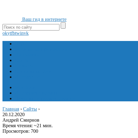
Ваш гид в интернете
ok
yt
fb
tw
in
vk
Игры
Мобильные приложения
Программы
Сайты
Сервисы
Социальные сети
Интересное
Мой блог
Инструмент вставки
Визуальное редактирование
Главная
›
Сайты
›
20.12.2020
Андрей Смирнов
Время чтения: ~21 мин.
Просмотров: 700