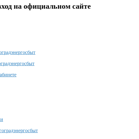
ход на официальном сайте
гоградэнергосбыт
оградэнергосбыт
кабинете
ии
лгоградэнергосбыт