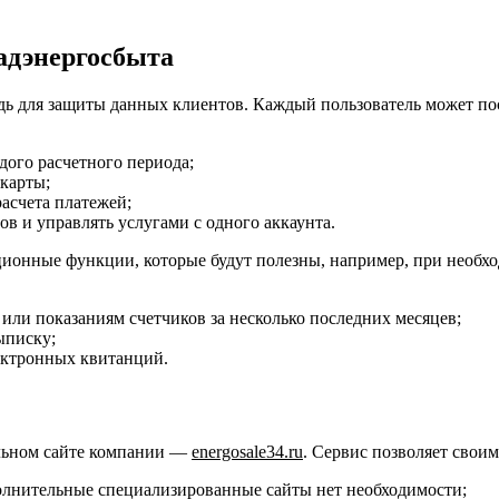
адэнергосбыта
ь для защиты данных клиентов. Каждый пользователь может пос
дого расчетного периода;
карты;
асчета платежей;
ов и управлять услугами с одного аккаунта.
ционные функции, которые будут полезны, например, при необх
ли показаниям счетчиков за несколько последних месяцев;
ыписку;
ектронных квитанций.
льном сайте компании —
energosale34.ru
. Сервис позволяет свои
полнительные специализированные сайты нет необходимости;