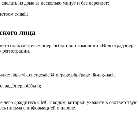
сделать из дома за несколько минут и без переплат;
ством e-mail;
.
ского лица
ета пользователям энергосбытовой компании «Волгоградэнергосб
у регистрации.
ылке:
https://lk.energosale34.ru/page.php?page=lk-reg-nach
.
гоградЭнергоСбыт);
е чего дождитесь СМС с кодом, который укажите в соответству
есь письма с информацией о пароле.