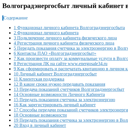
Волгоградэнергосбыт личный кабинет в
Содержание
1 Функционал личного кабинета Волгоградэнергосбыта
2 Функционал личного кабинета
3 Подключение личного кабинета физического лица
4 Регистрация личного кабинета физического лица
5 Передать показания счетчика за электроэнергию в Вол
6 Контакты ПАО «Волгоградэнергосбыт»
7 Как произвести оплату за коммунальные услуги в Волг
8 Регистрация ЛК на сайте www.energosale34.ru
9 Как сформировать и распечатать квитанцию в личном 
10 Личный кабинет Волгоградэнергосбыт
11 Клиентская поддержка
12 В какие сроки нужно передавать показания
13 Передача показаний счетчиков Волгоградэнергосбыт
14 Основные возможности Личного Кабинета
15 Передать показания счетчика за электроэнергию
16 Как зарегистрировать личный кабинет
17 Способы передачи показаний счетчиков электроэнерг
18 Основные возможности
19 Передать показания счетчика за электроэнергию в Во
20 Вход в личный кабинет