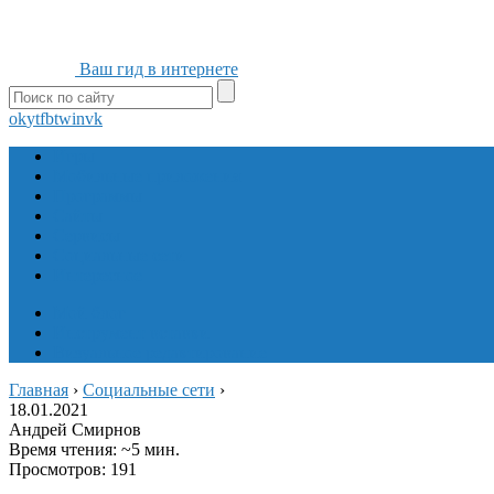
Ваш гид в интернете
ok
yt
fb
tw
in
vk
Игры
Мобильные приложения
Программы
Сайты
Сервисы
Социальные сети
Интересное
Мой блог
Инструмент вставки
Визуальное редактирование
Главная
›
Социальные сети
›
18.01.2021
Андрей Смирнов
Время чтения: ~5 мин.
Просмотров: 191