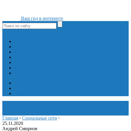
Ваш гид в интернете
ok
yt
fb
tw
in
vk
Игры
Мобильные приложения
Программы
Сайты
Сервисы
Социальные сети
Интересное
Мой блог
Инструмент вставки
Визуальное редактирование
Главная
›
Социальные сети
›
25.11.2020
Андрей Смирнов