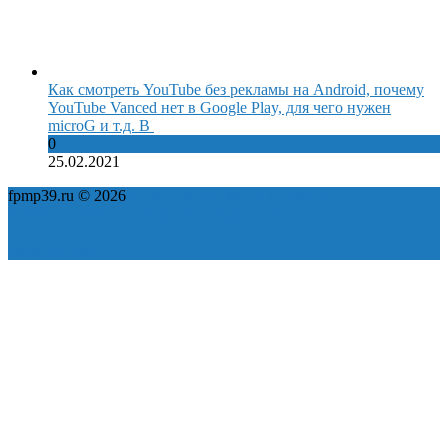
Как смотреть YouTube без рекламы на Android, почему
YouTube Vanced нет в Google Play, для чего нужен
microG и т.д. В
0
25.02.2021
fpmp39.ru © 2026
Политика конфиденциальности
Пользовательское соглашение
Карта сайта
ok
yt
fb
tw
in
vk