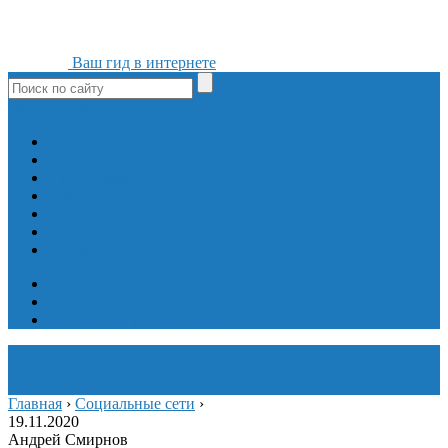
Ваш гид в интернете
ok
yt
fb
tw
in
vk
Игры
Мобильные приложения
Программы
Сайты
Сервисы
Социальные сети
Интересное
Мой блог
Инструмент вставки
Визуальное редактирование
Главная
›
Социальные сети
›
19.11.2020
Андрей Смирнов