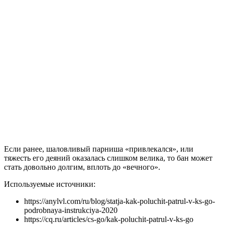
Если ранее, шаловливый парниша «привлекался», или
тяжесть его деяний оказалась слишком велика, то бан может
стать довольно долгим, вплоть до «вечного».
Используемые источники:
https://anylvl.com/ru/blog/statja-kak-poluchit-patrul-v-ks-go-
podrobnaya-instrukciya-2020
https://cq.ru/articles/cs-go/kak-poluchit-patrul-v-ks-go