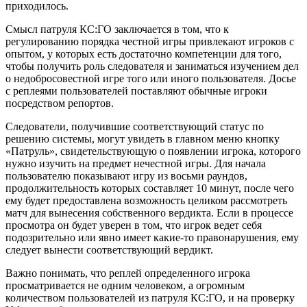
приходилось.
Смысл патруля КС:ГО заключается в том, что к
регулированию порядка честной игры привлекают игроков с
опытом, у которых есть достаточно компетенции для того,
чтобы получить роль следователя и заниматься изучением дел
о недобросовестной игре того или иного пользователя. Досье
с реплеями пользователей поставляют обычные игроки
посредством репортов.
Следователи, получившие соответствующий статус по
решению системы, могут увидеть в главном меню кнопку
«Патруль», свидетельствующую о появлении игрока, которого
нужно изучить на предмет нечестной игры. Для начала
пользователю показывают игру из восьми раундов,
продолжительность которых составляет 10 минут, после чего
ему будет предоставлена возможность целиком рассмотреть
матч для вынесения собственного вердикта. Если в процессе
просмотра он будет уверен в том, что игрок ведет себя
подозрительно или явно имеет какие-то правонарушения, ему
следует вынести соответствующий вердикт.
Важно понимать, что реплей определенного игрока
просматривается не одним человеком, а огромным
количеством пользователей из патруля КС:ГО, и на проверку