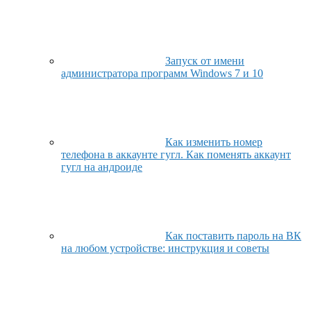
Запуск от имени
администратора программ Windows 7 и 10
Как изменить номер
телефона в аккаунте гугл. Как поменять аккаунт
гугл на андроиде
Как поставить пароль на ВК
на любом устройстве: инструкция и советы