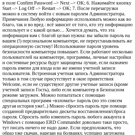
в поле Confirm Password –> Next –> OK; 6. Нажимайте кнопку
Start –> Log Off –> Restart –> OK; 7. После перезагрузки
можно в систему войти с новым паролем Администратора.
Примечания Любую информацию использовать можно как во
благо, так и во вред : всё зависит от того, кто эту информацию
использует и с какой целью… Хочется думать, что эта
информация вам с благой целью нужна: вы забыли пароль на
вашем (!) персональном компьютере, не переустанавливать же
операционную систему! Использование пароля уровень
безопасности компьютера повышает. Если работают несколько
пользователей на компьютере, программы, личные настройки
и системные ресурсы будут защищены лучше, если назначен
пароль имени для входа или же имени учетной записи
пользователя. Встроенная учетная запись Администратора
только в том случае присутствует в окне приветствия
Welcome, если не существуют другие учетные записи (кроме
учетной записи Гость), либо если компьютер в Безопасном
режиме загружен. Можно попытаться с помощью
специальных программ «взломать» пароль (но это совсем
другая история уже!..) Можно сбросить пароль при помощи
созданной предварительно дискеты восстановления/сброса
пароля. Сбросить либо изменить пароль любого аккаунта в
Windows с помощью ERD Commander довольно таки просто,
тут писать ничего не надо даже. Если предположить, что
образ уже скачан, нарезан на болванку, успешно загружена