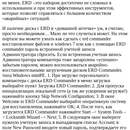
не менее, ERD –это набором достаточно не сложных в
использовании и при этом эффективных инструментов,
которые позволят справляться с большим количеством
«аварийных» ситуаций.
И наличие диска с ERD в «домашней аптечке» уж, я считаю,
просто необходимым… Мало ли что случиться может. На этом
портале вы можете узнать как сделать с erd commander
восстановление файлов и windows 7 или как с помощью ERD
commander пароль встроенной учетной записи
Администратора сбросить. Если встроенная учетная запись
Администратора компьютера тоже запаролена «успешно»
забытым паролем, можно воспользоваться аварийно-
восстановительными загрузочным диском ERD Commander,
типа Windows miniPE. 1. При загрузке персонального
компьютера с диска ERD Commander в меню загрузки
выбирайте пункт Загрузка ERD Commander; 2. Для пропуска
инициализации локальной сети (а так же ускорения загрузки!)
нажимайте кнопку Skip Network Configuration; 3. В окне
Welcome to ERD Commander выбирайте оперативную систему
для восстановления, нажимайте OK; 4. После того, как
загрузится ERD Commander нажимайте Start –> System Tools –
> Locksmith Wizard –> Next; 5. В следующем окне выберите
нужную учетную запись в выпадающем списке Account; в
поле New Password вводите новый пароль, подтверждаете его