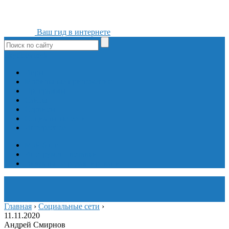
Ваш гид в интернете
ok
yt
fb
tw
in
vk
Игры
Мобильные приложения
Программы
Сайты
Сервисы
Социальные сети
Интересное
Мой блог
Инструмент вставки
Визуальное редактирование
Главная
›
Социальные сети
›
11.11.2020
Андрей Смирнов