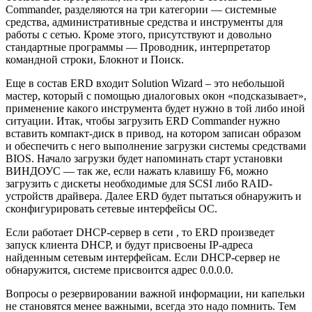
Commander, разделяются на три категории — системные
средства, административные средства и инструменты для
работы с сетью. Кроме этого, присутствуют и довольно
стандартные программы — Проводник, интерпретатор
командной строки, Блокнот и Поиск.
Еще в состав ERD входит Solution Wizard – это небольшой
мастер, который с помощью диалоговых окон «подсказывает»,
применение какого инструмента будет нужно в той либо иной
ситуации. Итак, чтобы загрузить ERD Commander нужно
вставить компакт-диск в привод, на котором записан образом
и обеспечить с него выполнение загрузки системы средствами
BIOS. Начало загрузки будет напоминать старт установки
ВИНДОУС — так же, если нажать клавишу F6, можно
загрузить с дискеты необходимые для SCSI либо RAID-
устройств драйвера. Далее ERD будет пытаться обнаружить и
сконфигурировать сетевые интерфейсы ОС.
Если работает DHCP-сервер в сети , то ERD произведет
запуск клиента DHCP, и будут присвоены IP-адреса
найденным сетевым интерфейсам. Если DHCP-сервер не
обнаружится, системе присвоится адрес 0.0.0.0.
Вопросы о резервировании важной информации, ни капельки
не становятся менее важными, всегда это надо помнить. Тем