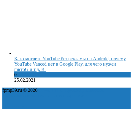
Как смотреть YouTube без рекламы на Android, почему
YouTube Vanced нет в Google Play, для чего нужен
microG и т.д. В
0
25.02.2021
fpmp39.ru © 2026
Политика конфиденциальности
Пользовательское соглашение
Карта сайта
ok
yt
fb
tw
in
vk