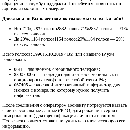
обращение в службу поддержки. Потребуется позвонить по
одному из указанных номеров:
Довольны ли Вы качеством оказываемых услуг Билайн?
Нет
71%, 2832
голоса
2832
голоса
71%
2832 голоса — 71%
из всех голосов
Да
29%, 1164
голоса
1164
голоса
29%
1164 голоса — 29%
из всех голосов
Всего голосов: 3996
15.10.2019
× Вы или с вашего IP уже
голосовали.
0611 – для звонков с мобильного телефона;
88007000611 – подходит для звонков с мобильных и
стационарных телефонов из любой точки РФ;
067405 – голосовой интерактивный информатор, для
звонков с номера, по которому нужно получить
информацию.
После соединения с оператором абоненту потребуется назвать
свои персональные данные (ФИО, дата рождения, серия и
номер паспорта) для идентификации личности в системе.
После этого клиент сможет получить всю интересующую его
информацию.