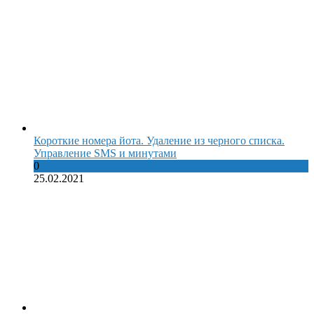
Короткие номера йота. Удаление из черного списка.
Управление SMS и минутами
0
25.02.2021