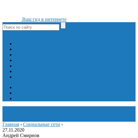
Ваш гид в интернете
ok
yt
fb
tw
in
vk
Игры
Мобильные приложения
Программы
Сайты
Сервисы
Социальные сети
Интересное
Мой блог
Инструмент вставки
Визуальное редактирование
Главная
›
Социальные сети
›
27.11.2020
Андрей Смирнов