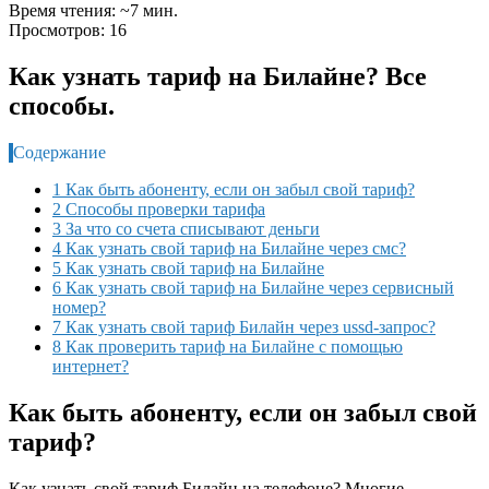
Время чтения: ~7 мин.
Просмотров: 16
Как узнать тариф на Билайне? Все
способы.
Содержание
1 Как быть абоненту, если он забыл свой тариф?
2 Способы проверки тарифа
3 За что со счета списывают деньги
4 Как узнать свой тариф на Билайне через смс?
5 Как узнать свой тариф на Билайне
6 Как узнать свой тариф на Билайне через сервисный
номер?
7 Как узнать свой тариф Билайн через ussd-запрос?
8 Как проверить тариф на Билайне с помощью
интернет?
Как быть абоненту, если он забыл свой
тариф?
Как узнать свой тариф Билайн на телефоне? Многие