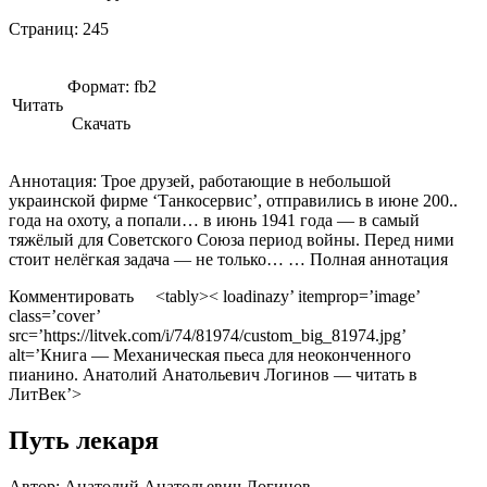
Страниц:
245
Формат:
fb2
Читать
Скачать
Аннотация: Трое друзей, работающие в небольшой
украинской фирме ‘Танкосервис’, отправились в июне 200..
года на охоту, а попали… в июнь 1941 года — в самый
тяжёлый для Советского Союза период войны. Перед ними
стоит нелёгкая задача — не только… … Полная аннотация
Комментировать <tably>< loadinazy’ itemprop=’image’
class=’cover’
src=’https://litvek.com/i/74/81974/custom_big_81974.jpg’
alt=’Книга — Механическая пьеса для неоконченного
пианино. Анатолий Анатольевич Логинов — читать в
ЛитВек’>
Путь лекаря
Автор:
Анатолий Анатольевич Логинов