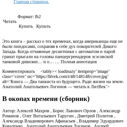
Главная страница.
Формат:
fb2
Читать
Купить Купить
Это книга – рассказ о тех временах, когда американцы еще не
были пиндосами, сохраняя в себе дух покорителей Дикого
Запада. Когда отчаянные десантники с автоматом и парой
гранат прыгали на головы панцергренадеров эсэсовской
танковой дивизии… и о… … Полная аннотация
Комментировать <tably>< loadinazy’ itemprop=’image’
class=’cover’ src=’https://litvek.com/i/48/148148/cover.jpg’
alt=’Книга — Два танкиста из будущего. Ради жизни на земле.
Анатолий Анатольевич Логинов — читать в ЛитВек’>
В окопах времени (сборник)
Автор:
Алексей Махров , Борис Львович Орлов , Александр
Романов , Олег Витальевич Таругин , Дмитрий Политов ,
Александр Владимирович Афанасьев , Владимир Эдуардович
Коваленко , Анатолий Анатольевич Логинов , Андрей