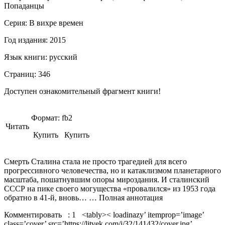
Попаданцы
Серия: В вихре времен
Год издания:
2015
Язык книги:
русский
Страниц:
346
Доступен ознакомительный фрагмент книги!
Формат:
fb2
Читать
Купить Купить
Смерть Сталина стала не просто трагедией для всего
прогрессивного человечества, но и катаклизмом планетарного
масштаба, пошатнувшим опоры мироздания. И сталинский
СССР на пике своего могущества «провалился» из 1953 года
обратно в 41-й, вновь… … Полная аннотация
Комментировать
:
1
<tably>< loadinazy’ itemprop=’image’
class=’cover’ src=’https://litvek.com/i/32/141432/cover.jpg’