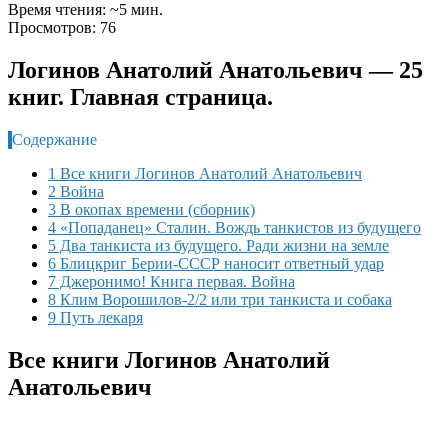
Время чтения: ~5 мин.
Просмотров: 76
Логинов Анатолий Анатольевич — 25
книг. Главная страница.
Содержание
1 Все книги Логинов Анатолий Анатольевич
2 Война
3 В окопах времени (сборник)
4 «Попаданец» Сталин. Вождь танкистов из будущего
5 Два танкиста из будущего. Ради жизни на земле
6 Блицкриг Берии-СССР наносит ответный удар
7 Джеронимо! Книга первая. Война
8 Клим Ворошилов-2/2 или три танкиста и собака
9 Путь лекаря
Все книги Логинов Анатолий
Анатольевич