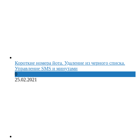
Короткие номера йота. Удаление из черного списка.
Управление SMS и минутами
0
25.02.2021