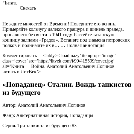
Читать
Скачать
Не ждите милостей от Времени! Поверните ето вспять.
Примеряйте кольчугу далекого пращура и шинель прадеда,
пропавшего без вести в 1941 году. Рассейте татарскую
конницу залпами «Градов». Встаньте под знамена петровских
полков и поднимите их в… … Полная аннотация
Комментировать <tably>< loadinazy’ itemprop=’image’
class=’cover’ src=’https://litvek.com/i/99/415599/cover.jpg’
alt=’Книга — Война. Анатолий Анатольевич Логинов —
читать в ЛитВек’>
«Попаданец» Сталин. Вождь танкистов
из будущего
Автор:
Анатолий Анатольевич Логинов
Жанр:
Альтернативная история, Попаданцы
Серия: Три танкиста из будущего #3