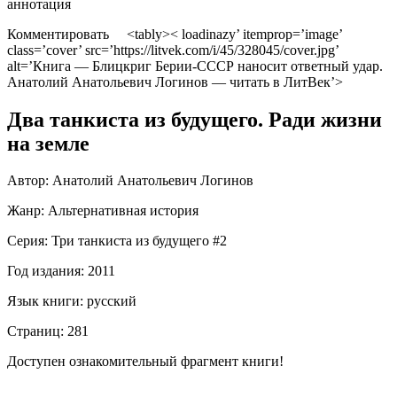
аннотация
Комментировать <tably>< loadinazy’ itemprop=’image’
class=’cover’ src=’https://litvek.com/i/45/328045/cover.jpg’
alt=’Книга — Блицкриг Берии-СССР наносит ответный удар.
Анатолий Анатольевич Логинов — читать в ЛитВек’>
Два танкиста из будущего. Ради жизни
на земле
Автор:
Анатолий Анатольевич Логинов
Жанр:
Альтернативная история
Серия: Три танкиста из будущего #2
Год издания:
2011
Язык книги:
русский
Страниц:
281
Доступен ознакомительный фрагмент книги!