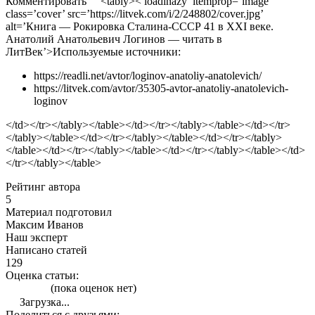
Комментировать <tably>< loadinazy’ itemprop=’image’
class=’cover’ src=’https://litvek.com/i/2/248802/cover.jpg’
alt=’Книга — Рокировка Сталина-СССР 41 в XXI веке.
Анатолий Анатольевич Логинов — читать в
ЛитВек’>
Используемые источники:
https://readli.net/avtor/loginov-anatoliy-anatolevich/
https://litvek.com/avtor/35305-avtor-anatoliy-anatolevich-
loginov
</td></tr></tably></table></td></tr></tably></table></td></tr>
</tably></table></td></tr></tably></table></td></tr></tably>
</table></td></tr></tably></table></td></tr></tably></table></td>
</tr></tably></table>
Рейтинг автора
5
Материал подготовил
Максим Иванов
Наш эксперт
Написано статей
129
Оценка статьи:
(пока оценок нет)
Загрузка...
Поделиться с друзьями: