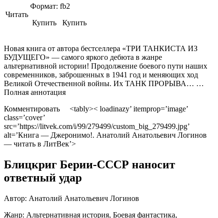
Формат:
fb2
Читать
Купить Купить
Новая книга от автора бестселлера «ТРИ ТАНКИСТА ИЗ
БУДУЩЕГО» — самого яркого дебюта в жанре
альтернативной истории! Продолжение боевого пути наших
современников, заброшенных в 1941 год и меняющих ход
Великой Отечественной войны. Их ТАНК ПРОРЫВА… …
Полная аннотация
Комментировать <tably>< loadinazy’ itemprop=’image’
class=’cover’
src=’https://litvek.com/i/99/279499/custom_big_279499.jpg’
alt=’Книга — Джеронимо!. Анатолий Анатольевич Логинов
— читать в ЛитВек’>
Блицкриг Берии-СССР наносит
ответный удар
Автор:
Анатолий Анатольевич Логинов
Жанр:
Альтернативная история, Боевая фантастика,