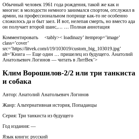
Обычный человек 1961 года рождения, такой же как и
многие: в молодости немного занимался спортом, отслужил в
армии, на профессиональном поприще как-то не особенно
сложилось да и быт заел. И вот, нелепая смерть, но вместо ада
он получает второй шанс,… … Полная аннотация
Комментировать <tably>< loadinazy’ itemprop=’image’
class=’cover’
src=’https://litvek.com/i/19/103019/custom_big_103019.jpg’
alt=’Книга — Еще один … пришелец из будущего. Анатолий
Анатольевич Логинов — читать в ЛитВек’>
Клим Ворошилов-2/2 или три танкиста
и собака
Автор:
Анатолий Анатольевич Логинов
Жанр:
Альтернативная история, Попаданцы
Серия: Три танкиста из будущего
Год издания:
—
Язык книги:
русский