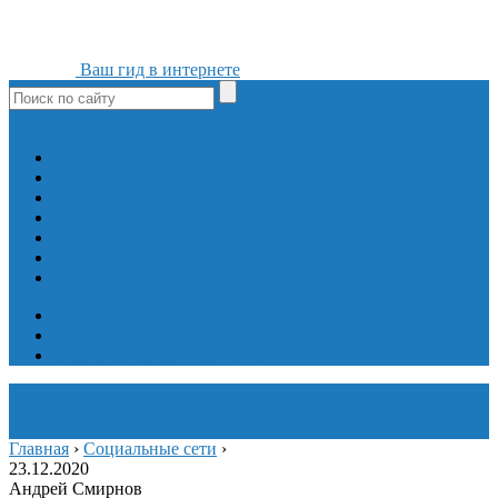
Ваш гид в интернете
ok
yt
fb
tw
in
vk
Игры
Мобильные приложения
Программы
Сайты
Сервисы
Социальные сети
Интересное
Мой блог
Инструмент вставки
Визуальное редактирование
Главная
›
Социальные сети
›
23.12.2020
Андрей Смирнов