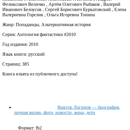
Феликсович Величко , Артём Олегович Рыбаков , Валерий
Иванович Белоусов , Сергей Борисович Буркатовский , Елена
Валериевна Горелик , Ольга Игоревна Тонина
Жанр:
Попаданцы, Альтернативная история
Серия: Антология фантастики #2010
Год издания:
2010
Язык книги:
русский
Страниц:
385
Книга изъята из публичного доступа!
Виктор Логинов — биография,
личная жизнь, фото, новости, жена, дети
Формат:
fb2