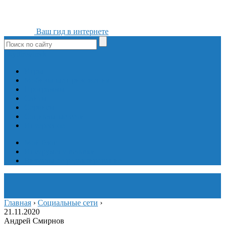
Ваш гид в интернете
ok
yt
fb
tw
in
vk
Игры
Мобильные приложения
Программы
Сайты
Сервисы
Социальные сети
Интересное
Мой блог
Инструмент вставки
Визуальное редактирование
Главная
›
Социальные сети
›
21.11.2020
Андрей Смирнов