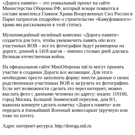
«Дорога памяти» – это уникальный проект на сайте
Министерства Обороны РФ, который вскоре появится в
составе комплекса Главное Храма Вооруженных Сил России в
Парке патриотов (подробно о строительстве «Камуфляжного»
храма мы рассказывали в этой статье).
Мультимедийный музейный комплекс «Дорога памяти»
создается для того, чтобы увековечить память обо всех
участниках ВОВ – все их фотографии будут размещены на
дороге, длиной в 1418 шагов – именно столько дней длилась
Великая отечественная война.
На официальном сайте МинОбороны mil ru могут принять
участие в создании Дороги все желающие. Для этого
необходимо просто заполнить форму: внести данные о своих
родственниках-участниках ВОВ и загрузить их фотографию.
Если нет возможности сделать это через интернет, можно
выслать фото с данными человека по адресу: индекс 119160,
город Москва, Большой Знаменский переулок, дом 8/1,
важнона конверте сделать пометку «Дорога памяти» или
передать в ближайший Военный комиссариат (вручную или
тоже по почте).
Адрес интернет-ресурса: http://doroga.mil.ru