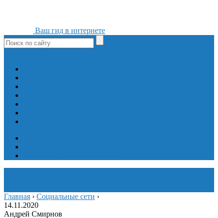
Ваш гид в интернете
ok
yt
fb
tw
in
vk
Игры
Мобильные приложения
Программы
Сайты
Сервисы
Социальные сети
Интересное
Мой блог
Инструмент вставки
Визуальное редактирование
Главная
›
Социальные сети
›
14.11.2020
Андрей Смирнов