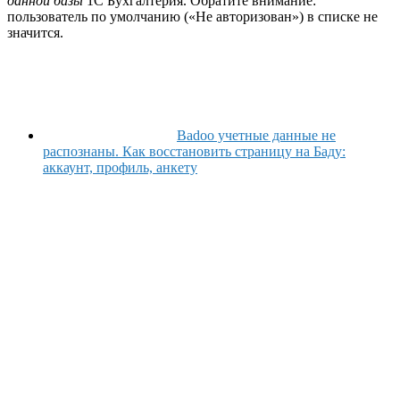
данной базы
1С Бухгалтерия. Обратите внимание:
пользователь по умолчанию («Не авторизован») в списке не
значится.
Badoo учетные данные не
распознаны. Как восстановить страницу на Баду:
аккаунт, профиль, анкету