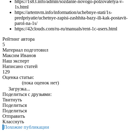
https://1s83.info/admin/sozdanie-novogo-polzovatelya-v-
1s.html
https://artemvm.info/information/uchebnye-stati/1s-
predpriyatie/uchetnye-zapisi-zashhita-bazy-ili-kak-postavit-
parol-na-1s/
https://42clouds.com/ru-ru/manuals/rent-1c-users.html
Рейтинг автора
5
Материал подготовил
Максим Иванов
Наш эксперт
Написано статей
129
Оценка статьи:
(пока оценок нет)
Загрузка...
Поделиться с друзьями:
Твитнуть
Поделиться
Поделиться
Отправить
Класснуть
Похожие публикации