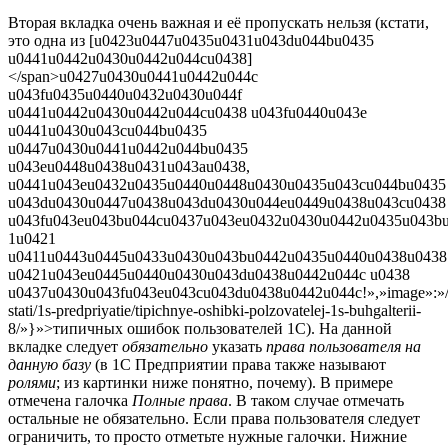
Вторая вкладка очень важная и её пропускать нельзя (кстати,
это одна из [u0423u0447u0435u0431u043du044bu0435
u0441u0442u0430u0442u044cu0438]
</span>u0427u0430u0441u0442u044c
u043fu0435u0440u0432u0430u044f
u0441u0442u0430u0442u044cu0438 u043fu0440u043e
u0441u0430u043cu044bu0435
u0447u0430u0441u0442u044bu0435
u043eu0448u0438u0431u043au0438,
u0441u043eu0432u0435u0440u0448u0430u0435u043cu044bu0435
u043du0430u0447u0438u043du0430u044eu0449u0438u043cu0438
u043fu043eu043bu044cu0437u043eu0432u0430u0442u0435u043bu
1u0421
u0411u0443u0445u0433u0430u043bu0442u0435u0440u0438u0438
u0421u043eu0445u0440u0430u043du0438u0442u044c u0438
u0437u0430u043fu043eu043cu043du0438u0442u044c!»,»image»:»/uplo
stati/1s-predpriyatie/tipichnye-oshibki-polzovatelej-1s-buhgalterii-
8/»}»>типичных ошибок пользователей 1С). На данной
вкладке следует
обязательно
указать
права пользователя на
данную базу
(в 1С Предприятии права также называют
ролями
; из картинки ниже понятно, почему). В примере
отмечена галочка
Полные права
. В таком случае отмечать
остальные не обязательно. Если права пользователя следует
ограничить, то просто отметьте нужные галочки. Нижние