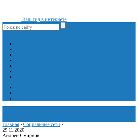
Ваш гид в интернете
ok
yt
fb
tw
in
vk
Игры
Мобильные приложения
Программы
Сайты
Сервисы
Социальные сети
Интересное
Мой блог
Инструмент вставки
Визуальное редактирование
Главная
›
Социальные сети
›
29.11.2020
Андрей Смирнов