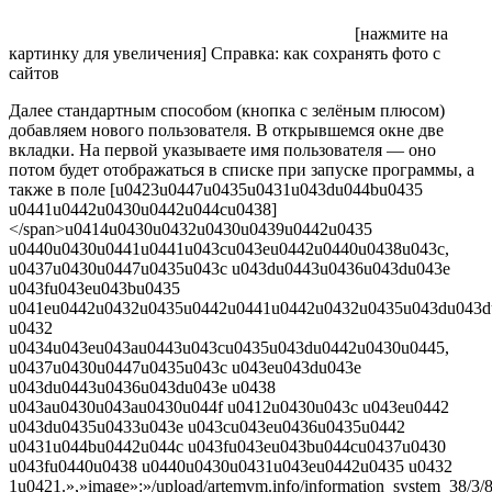
[нажмите на
картинку для увеличения]
Справка: как сохранять фото с
сайтов
Далее стандартным способом (кнопка с зелёным плюсом)
добавляем нового пользователя. В открывшемся окне две
вкладки. На первой указываете имя пользователя — оно
потом будет отображаться в списке при запуске программы, а
также в поле [u0423u0447u0435u0431u043du044bu0435
u0441u0442u0430u0442u044cu0438]
</span>u0414u0430u0432u0430u0439u0442u0435
u0440u0430u0441u0441u043cu043eu0442u0440u0438u043c,
u0437u0430u0447u0435u043c u043du0443u0436u043du043e
u043fu043eu043bu0435
u041eu0442u0432u0435u0442u0441u0442u0432u0435u043du043d
u0432
u0434u043eu043au0443u043cu0435u043du0442u0430u0445,
u0437u0430u0447u0435u043c u043eu043du043e
u043du0443u0436u043du043e u0438
u043au0430u043au0430u044f u0412u0430u043c u043eu0442
u043du0435u0433u043e u043cu043eu0436u0435u0442
u0431u044bu0442u044c u043fu043eu043bu044cu0437u0430
u043fu0440u0438 u0440u0430u0431u043eu0442u0435 u0432
1u0421.»,»image»:»/upload/artemvm.info/information_system_38/3/8