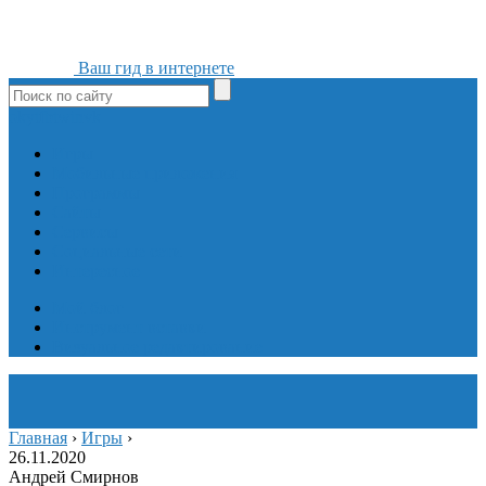
Ваш гид в интернете
ok
yt
fb
tw
in
vk
Игры
Мобильные приложения
Программы
Сайты
Сервисы
Социальные сети
Интересное
Мой блог
Инструмент вставки
Визуальное редактирование
Главная
›
Игры
›
26.11.2020
Андрей Смирнов