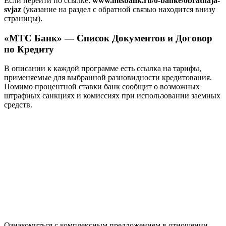
Если перейти по ссылке:
www.mtsbank.ru/o-banke/obratnaja-
svjaz
(указание на раздел с обратной связью находится внизу
страницы).
«МТС Банк» — Список Документов и Договор
по Кредиту
В описании к каждой программе есть ссылка на тарифы,
применяемые для выбранной разновидности кредитования.
Помимо процентной ставки банк сообщит о возможных
штрафных санкциях и комиссиях при использовании заемных
средств.
Ознакомиться с комплексным предложением в отношении