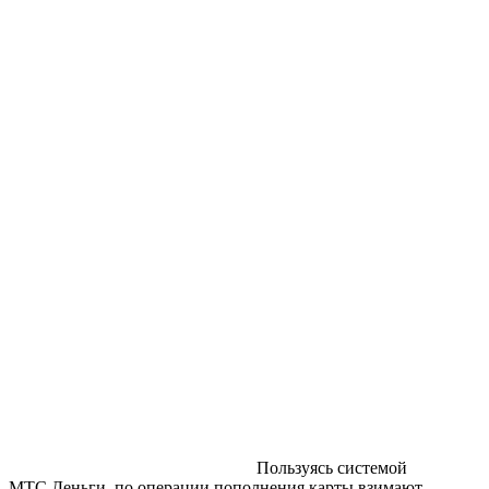
Пользуясь системой
МТС.Деньги, по операции пополнения карты взимают