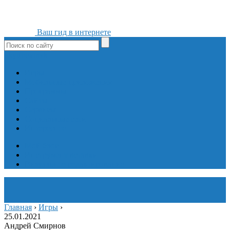
Ваш гид в интернете
ok
yt
fb
tw
in
vk
Игры
Мобильные приложения
Программы
Сайты
Сервисы
Социальные сети
Интересное
Мой блог
Инструмент вставки
Визуальное редактирование
Главная
›
Игры
›
25.01.2021
Андрей Смирнов