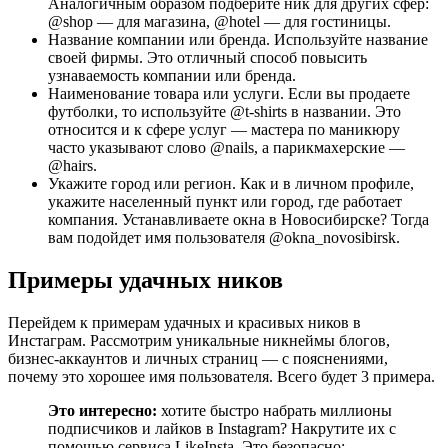
Аналогичным образом подберите ник для других сфер:
@shop — для магазина, @hotel — для гостиницы.
Название компании или бренда. Используйте название
своей фирмы. Это отличный способ повысить
узнаваемость компании или бренда.
Наименование товара или услуги. Если вы продаете
футболки, то используйте @t-shirts в названии. Это
относится и к сфере услуг — мастера по маникюру
часто указывают слово @nails, а парикмахерские —
@hairs.
Укажите город или регион. Как и в личном профиле,
укажите населенный пункт или город, где работает
компания. Устанавливаете окна в Новосибирске? Тогда
вам подойдет имя пользователя @okna_novosibirsk.
Примеры удачных ников
Перейдем к примерам удачных и красивых ников в
Инстаграм. Рассмотрим уникальные никнеймы блогов,
бизнес-аккаунтов и личных страниц — с пояснениями,
почему это хорошее имя пользователя. Всего будет 3 примера.
Это интересно:
хотите быстро набрать миллионы
подписчиков и лайков в Instagram? Накрутите их с
помощью сервиса LikeInsta. Это безопасно: