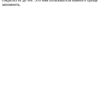
сократил ее до vee. Это имя пользователя намного проще
запомнить.