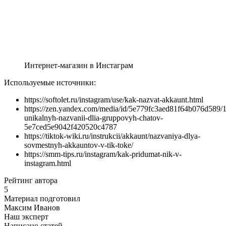
Интернет-магазин в Инстаграм
Используемые источники:
https://softolet.ru/instagram/use/kak-nazvat-akkaunt.html
https://zen.yandex.com/media/id/5e779fc3aed81f64b076d589/
unikalnyh-nazvanii-dlia-gruppovyh-chatov-
5e7ced5e9042f420520c4787
https://tiktok-wiki.ru/instrukcii/akkaunt/nazvaniya-dlya-
sovmestnyh-akkauntov-v-tik-toke/
https://smm-tips.ru/instagram/kak-pridumat-nik-v-
instagram.html
Рейтинг автора
5
Материал подготовил
Максим Иванов
Наш эксперт
Написано статей