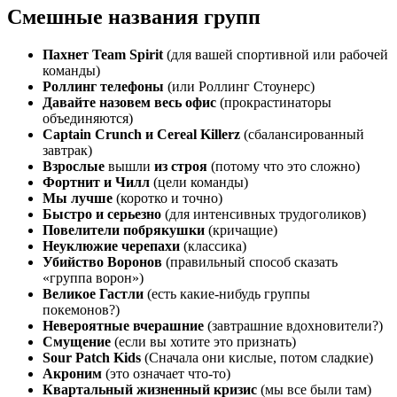
Смешные названия групп
Пахнет Team Spirit
(для вашей спортивной или рабочей
команды)
Роллинг телефоны
(или Роллинг Стоунерс)
Давайте назовем весь офис
(прокрастинаторы
объединяются)
Captain Crunch и Cereal Killerz
(сбалансированный
завтрак)
Взрослые
вышли
из строя
(потому что это сложно)
Фортнит и Чилл
(цели команды)
Мы лучше
(коротко и точно)
Быстро и серьезно
(для интенсивных трудоголиков)
Повелители побрякушки
(кричащие)
Неуклюжие черепахи
(классика)
Убийство Воронов
(правильный способ сказать
«группа ворон»)
Великое Гастли
(есть какие-нибудь группы
покемонов?)
Невероятные вчерашние
(завтрашние вдохновители?)
Смущение
(если вы хотите это признать)
Sour Patch Kids
(Сначала они кислые, потом сладкие)
Акроним
(это означает что-то)
Квартальный жизненный кризис
(мы все были там)