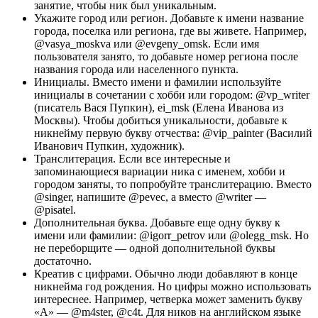
занятие, чтобы ник был уникальным.
Укажите город или регион. Добавьте к имени название
города, поселка или региона, где вы живете. Например,
@vasya_moskva или @evgeny_omsk. Если имя
пользователя занято, то добавьте номер региона после
названия города или населенного пункта.
Инициалы. Вместо имени и фамилии используйте
инициалы в сочетании с хобби или городом: @vp_writer
(писатель Вася Пупкин), ei_msk (Елена Иванова из
Москвы). Чтобы добиться уникальности, добавьте к
никнейму первую букву отчества: @vip_painter (Василий
Иванович Пупкин, художник).
Транслитерация. Если все интересные и
запоминающиеся вариации ника с именем, хобби и
городом заняты, то попробуйте транслитерацию. Вместо
@singer, напишите @pevec, а вместо @writer —
@pisatel.
Дополнительная буква. Добавьте еще одну букву к
имени или фамилии: @igorr_petrov или @olegg_msk. Но
не переборщите — одной дополнительной буквы
достаточно.
Креатив с цифрами. Обычно люди добавляют в конце
никнейма год рождения. Но цифры можно использовать
интереснее. Например, четверка может заменить букву
«А» — @m4ster, @c4t. Для ников на английском языке