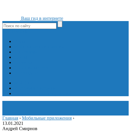
Ваш гид в интернете
ok
yt
fb
tw
in
vk
Игры
Мобильные приложения
Программы
Сайты
Сервисы
Социальные сети
Интересное
Мой блог
Инструмент вставки
Визуальное редактирование
Главная
›
Мобильные приложения
›
13.01.2021
Андрей Смирнов