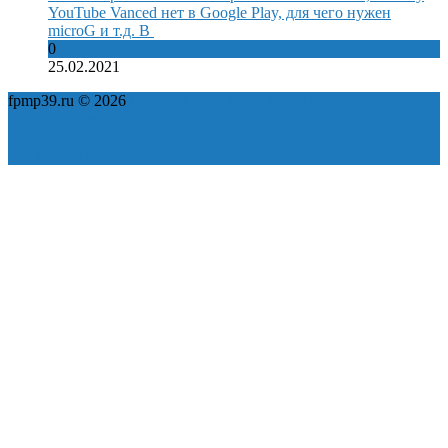
YouTube Vanced нет в Google Play, для чего нужен
microG и т.д. В
0
25.02.2021
fpmp39.ru © 2026
Политика конфиденциальности
Пользовательское соглашение
Карта сайта
ok
yt
fb
tw
in
vk