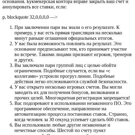
основания. Букмекерская контора вправе закрыть ваш счет и
аннулировать все ставки, если:
p, blockquote 32,0,0,0,0 —>
При заключении пари вы знали о его результате. К
примеру, у вас есть прямая трансляция на несколько
минут раньше оглашения официальных итогов.
У вас была возможность повлиять на результат. Это
основание предписывают тем, кто принимает участие
во встрече. Такими лицами признают игроков, тренеров
и других.
Вы заключали пари группой лиц с целью обойти
ограничения. Подобные случается, если вы «с
коллегами» устроили прогруз линии. Подобные
действия легко отслеживаются службой безопасности.
У вас открыто несколько игровых счетов. Вы могли
заводить их для получения бонусов, вилкования и
прочих целей. Многократная регистрация запрещается!
Вас подозревают в использовании незаконного ПО. Это
программное обеспечение, направленное на
автоматизацию процесса постановки ставок. Странно,
когда человек за 30 секунд успевает сделать 600 ставок.
Вы использовали любые другие незаконные и
нечестные способы. Шестой по счету пункт