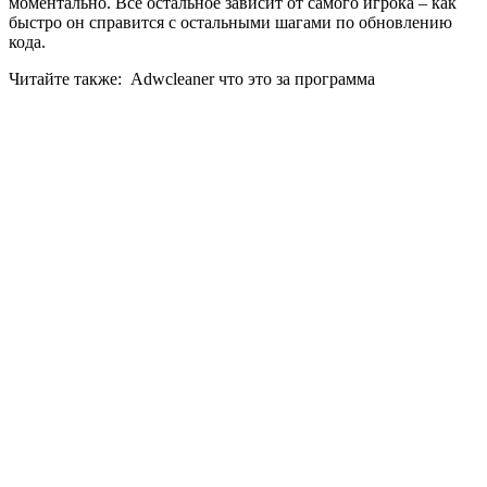
моментально. Все остальное зависит от самого игрока – как
быстро он справится с остальными шагами по обновлению
кода.
Читайте также:
Adwcleaner что это за программа