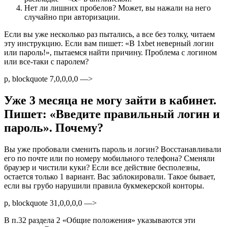
Нет ли лишних пробелов? Может, вы нажали на него
случайно при авторизации.
Если вы уже несколько раз пытались, а все без толку, читаем
эту инструкцию. Если вам пишет: «В 1xbet неверный логин
или пароль!», пытаемся найти причину. Проблема с логином
или все-таки с паролем?
p, blockquote 7,0,0,0,0 —>
Уже 3 месяца не могу зайти в кабинет.
Пишет: «Введите правильный логин и
пароль». Почему?
Вы уже пробовали сменить пароль и логин? Восстанавливали
его по почте или по номеру мобильного телефона? Сменяли
браузер и чистили куки? Если все действие бесполезны,
остается только 1 вариант. Вас заблокировали. Такое бывает,
если вы грубо нарушили правила букмекерской конторы.
p, blockquote 31,0,0,0,0 —>
В п.32 раздела 2 «Общие положения» указываются эти