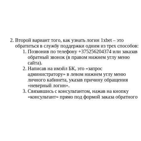
Второй вариант того, как узнать логин 1xbet – это
обратиться в службу поддержки одним из трех способов:
Позвонив по телефону +375256204374 или заказав
обратный звонок (в правом нижнем углу меню
сайта).
Написав на имэйл БК, это «запрос
администратору» в левом нижнем углу меню
личного кабинета, указав причину обращения
«неверный логин».
Связавшись с консультантом, нажав на кнопку
«консультант» прямо под формой заказа обратного