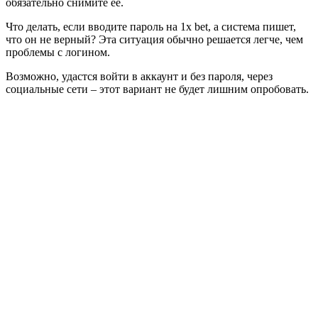
обязательно снимите ее.
Что делать, если вводите пароль на 1x bet, а система пишет,
что он не верный? Эта ситуация обычно решается легче, чем
проблемы с логином.
Возможно, удастся войти в аккаунт и без пароля, через
социальные сети – этот вариант не будет лишним опробовать.