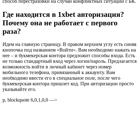
способ перестраховки на случай конфликтных ситуаций с БК.
Где находится в 1xbet авторизация?
Почему она не работает с первого
раза?
Идем на главную страницу. В правом верхнем углу есть синяя
кнопочка под названием «Войти». Вам необходимо нажать на
нее – и букмекерская контора предложит способы входа. Есть
не только стандартный вход через логин/пароль. Предлагается
возможность войти в личный кабинет через номер
мобильного телефона, привязанный к аккаунту. Вам
необходимо ввести его в специальное поле, после чего
букмекерская контора пришлет код. При авторизации просто
указывайте его.
p, blockquote 6,0,1,0,0 —>