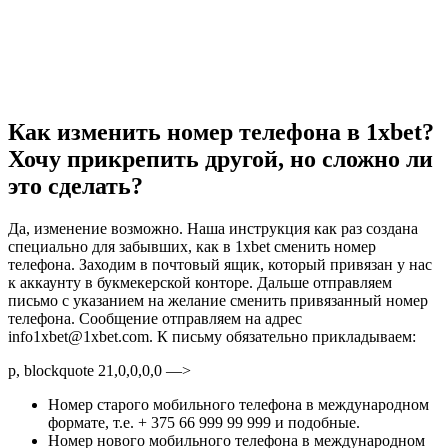
Как изменить номер телефона в 1xbet?
Хочу прикрепить другой, но сложно ли
это сделать?
Да, изменение возможно. Наша инструкция как раз создана
специально для забывших, как в 1xbet сменить номер
телефона. Заходим в почтовый ящик, который привязан у нас
к аккаунту в букмекерской конторе. Дальше отправляем
письмо с указанием на желание сменить привязанный номер
телефона. Сообщение отправляем на адрес
info1xbet@1xbet.com. К письму обязательно прикладываем:
p, blockquote 21,0,0,0,0 —>
Номер старого мобильного телефона в международном
формате, т.е. + 375 66 999 99 999 и подобные.
Номер нового мобильного телефона в международном