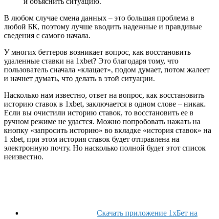
и объяснить ситуацию.
В любом случае смена данных – это большая проблема в
любой БК, поэтому лучше вводить надежные и правдивые
сведения с самого начала.
У многих беттеров возникает вопрос, как восстановить
удаленные ставки на 1xbet? Это благодаря тому, что
пользователь сначала «клацает», подом думает, потом жалеет
и начнет думать, что делать в этой ситуации.
Насколько нам известно, ответ на вопрос, как восстановить
историю ставок в 1xbet, заключается в одном слове – никак.
Если вы очистили историю ставок, то восстановить ее в
ручном режиме не удастся. Можно попробовать нажать на
кнопку «запросить историю» во вкладке «история ставок» на
1 xbet, при этом история ставок будет отправлена на
электронную почту. Но насколько полной будет этот список
неизвестно.
Скачать приложение 1хБет на