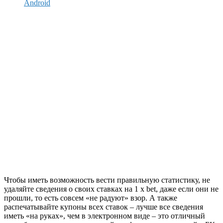
Android
Чтобы иметь возможность вести правильную статистику, не
удаляйте сведения о своих ставках на 1 x bet, даже если они не
прошли, то есть совсем «не радуют» взор. А также
распечатывайте купоны всех ставок – лучше все сведения
иметь «на руках», чем в электронном виде – это отличный