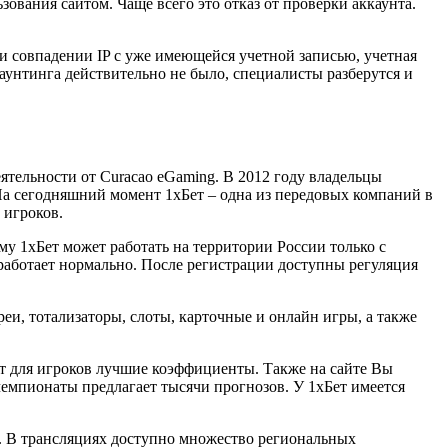
ования сайтом. Чаще всего это отказ от проверки аккаунта.
ри совпадении IP с уже имеющейся учетной записью, учетная
аунтинга действительно не было, специалисты разберутся и
ятельности от Curacao eGaming. В 2012 году владельцы
 На сегодняшний момент 1хБет – одна из передовых компаний в
 игроков.
у 1хБет может работать на территории России только с
аботает нормально. После регистрации доступны регуляция
еи, тотализаторы, слоты, карточные и онлайн игры, а также
ют для игроков лучшие коэффициенты. Также на сайте Вы
чемпионаты предлагает тысячи прогнозов. У 1хБет имеется
го. В трансляциях доступно множество региональных