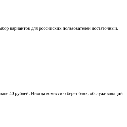
Выбор вариантов для российских пользователей достаточный,
еньше 40 рублей. Иногда комиссию берет банк, обслуживающий