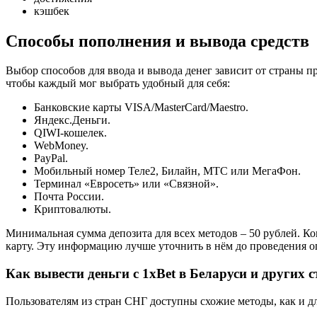
кэшбек
Способы пополнения и вывода средств
Выбор способов для ввода и вывода денег зависит от страны п
чтобы каждый мог выбрать удобный для себя:
Банковские карты VISA/MasterCard/Maestro.
Яндекс.Деньги.
QIWI-кошелек.
WebMoney.
PayPal.
Мобильный номер Теле2, Билайн, МТС или МегаФон.
Терминал «Евросеть» или «Связной».
Почта России.
Криптовалюты.
Минимальная сумма депозита для всех методов – 50 рублей. К
карту. Эту информацию лучше уточнить в нём до проведения о
Как вывести деньги с 1xBet в Беларуси и других
Пользователям из стран СНГ доступны схожие методы, как и д