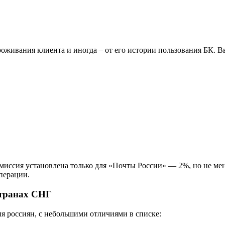
роживания клиента и иногда – от его истории пользования БК. 
омиссия установлена только для «Почты России» — 2%, но не м
перации.
 странах СНГ
ля россиян, с небольшими отличиями в списке: