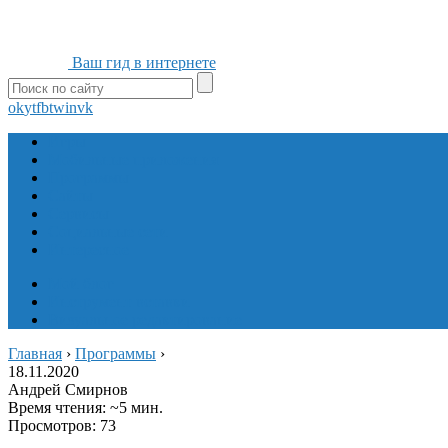
Ваш гид в интернете
ok
yt
fb
tw
in
vk
Игры
Мобильные приложения
Программы
Сайты
Сервисы
Социальные сети
Интересное
Мой блог
Инструмент вставки
Визуальное редактирование
Главная
›
Программы
›
18.11.2020
Андрей Смирнов
Время чтения: ~5 мин.
Просмотров: 73