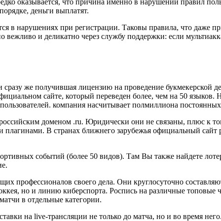
едко оказывается, что причина именно в нарушении правил польз
порядке, деньги выплатят.
ется в нарушениях при регистрации. Таковы правила, что даже п
о вежливо и деликатно через службу поддержки: если мультиакк
ти сразу же получившая лицензию на проведение букмекерской де
фициальном сайте, который переведен более, чем на 50 языков.
 пользователей. компания насчитывает полмиллиона постоянных
оссийским доменом .ru. Юридически они не связаны, плюс к том
плагинами. В странах ближнего зарубежья официальный сайт р
ортивных событий (более 50 видов). Там Вы также найдете лотер
ие.
ящих профессионалов своего дела. Они круглосуточно составля
оккея, но и линию киберспорта. Роспись на различные топовые 
матчи в отдельные категории.
тавки на live-трансляции не только до матча, но и во время не