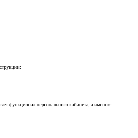
нструкции:
ляет функционал персонального кабинета, а именно: