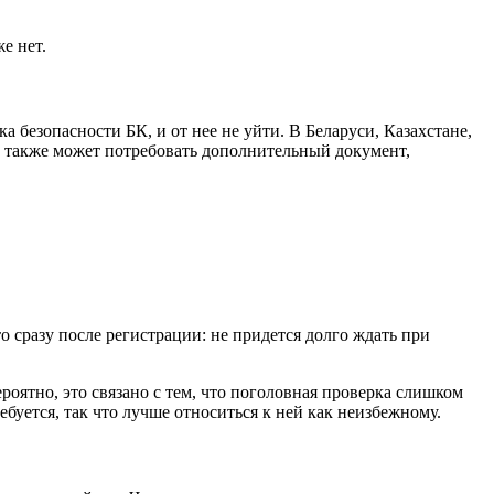
е нет.
а безопасности БК, и от нее не уйти. В Беларуси, Казахстане,
и также может потребовать дополнительный документ,
о сразу после регистрации: не придется долго ждать при
роятно, это связано с тем, что поголовная проверка слишком
уется, так что лучше относиться к ней как неизбежному.