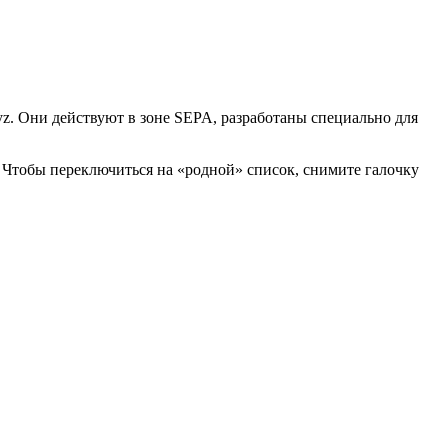
ayz. Они действуют в зоне SEPA, разработаны специально для
. Чтобы переключиться на «родной» список, снимите галочку