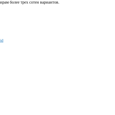
рам более трех сотен вариантов.
id