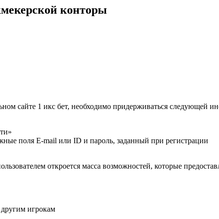
укмекерской конторы
ьном сайте 1 икс бет, необходимо придерживаться следующей и
йти»
ные поля E-mail или ID и пароль, заданный при регистрации
льзователем откроется масса возможностей, которые предостав
 другим игрокам