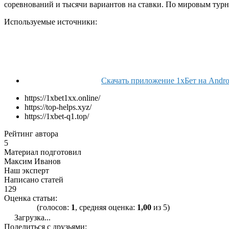
соревнований и тысячи вариантов на ставки. По мировым турни
Используемые источники:
Скачать приложение 1хБет на Andro
https://1xbet1xx.online/
https://top-helps.xyz/
https://1xbet-q1.top/
Рейтинг автора
5
Материал подготовил
Максим Иванов
Наш эксперт
Написано статей
129
Оценка статьи:
(голосов:
1
, средняя оценка:
1,00
из 5)
Загрузка...
Поделиться с друзьями: