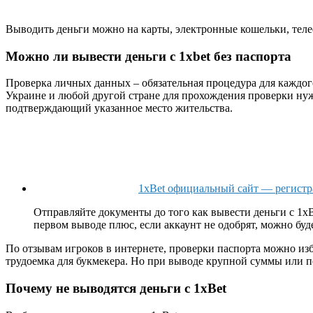
Выводить деньги можно на карты, электронные кошельки, теле
Можно ли вывести деньги с 1xbet без паспорта
Проверка личных данных – обязательная процедура для каждого 
Украине и любой другой стране для прохождения проверки ну
подтверждающий указанное место жительства.
1xBet официальный сайт — регистр
Отправляйте документы до того как вывести деньги с 1xBe
первом выводе плюс, если аккаунт не одобрят, можно будет
По отзывам игроков в интернете, проверки паспорта можно изб
трудоемка для букмекера. Но при выводе крупной суммы или по
Почему не выводятся деньги с 1xBet