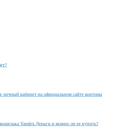
бет?
 в личный кабинет на официальном сайте конторы
кошелька Yandex.Деньги и можно ли ее купить?