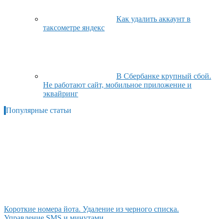
Как удалить аккаунт в
таксометре яндекс
В Сбербанке крупный сбой.
Не работают сайт, мобильное приложение и
эквайринг
Популярные статьи
Короткие номера йота. Удаление из черного списка.
Управление SMS и минутами