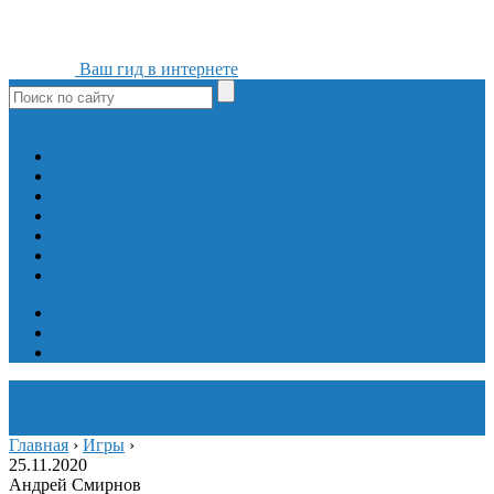
Ваш гид в интернете
ok
yt
fb
tw
in
vk
Игры
Мобильные приложения
Программы
Сайты
Сервисы
Социальные сети
Интересное
Мой блог
Инструмент вставки
Визуальное редактирование
Главная
›
Игры
›
25.11.2020
Андрей Смирнов