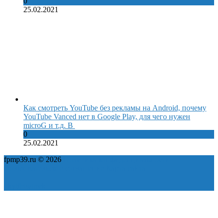
0
25.02.2021
Как смотреть YouTube без рекламы на Android, почему
YouTube Vanced нет в Google Play, для чего нужен
microG и т.д. В
0
25.02.2021
fpmp39.ru © 2026
Политика конфиденциальности
Пользовательское соглашение
Карта сайта
ok
yt
fb
tw
in
vk