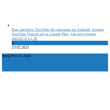
Как смотреть YouTube без рекламы на Android, почему
YouTube Vanced нет в Google Play, для чего нужен
microG и т.д. В
0
25.02.2021
fpmp39.ru © 2026
Политика конфиденциальности
Пользовательское соглашение
Карта сайта
ok
yt
fb
tw
in
vk