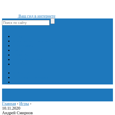
Ваш гид в интернете
ok
yt
fb
tw
in
vk
Игры
Мобильные приложения
Программы
Сайты
Сервисы
Социальные сети
Интересное
Мой блог
Инструмент вставки
Визуальное редактирование
Главная
›
Игры
›
10.11.2020
Андрей Смирнов