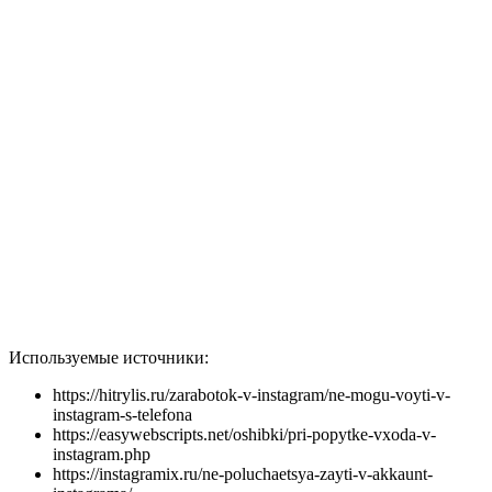
Используемые источники:
https://hitrylis.ru/zarabotok-v-instagram/ne-mogu-voyti-v-
instagram-s-telefona
https://easywebscripts.net/oshibki/pri-popytke-vxoda-v-
instagram.php
https://instagramix.ru/ne-poluchaetsya-zayti-v-akkaunt-