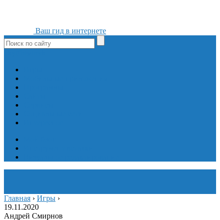
Ваш гид в интернете
ok
yt
fb
tw
in
vk
Игры
Мобильные приложения
Программы
Сайты
Сервисы
Социальные сети
Интересное
Мой блог
Инструмент вставки
Визуальное редактирование
Главная
›
Игры
›
19.11.2020
Андрей Смирнов