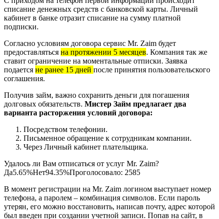
С приходом на телефон первой информации происходит
списание денежных средств с банковской карты. Личный
кабинет в банке отразит списание на сумму платной
подписки.
Согласно условиям договора сервис Mr. Zaim будет
предоставляться
на протяжении 5 месяцев
. Компания так же
ставит ограничение на моментальные отписки. Заявка
подается
не ранее 15 дней
после принятия пользовательского
соглашения.
Получив займ, важно сохранить деньги для погашения
долговых обязательств.
Мистер Займ предлагает два
варианта расторжения условий договора:
Посредством телефонии.
Письменное обращение к сотрудникам компании.
Через Личный кабинет плательщика.
Удалось ли Вам отписаться от услуг Mr. Zaim?
Да5.65%Нет94.35%Проголосовало:
2585
В момент регистрации на Mr. Zaim логином выступает номер
телефона, а паролем – комбинация символов. Если пароль
утерян, его можно восстановить, написав почту, адрес которой
был введен при создании учетной записи. Попав на сайт, в