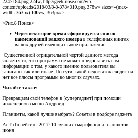
224×184.png 224w, http://geek-nose.com/wp-
content/uploads/2018/03/8-8-378×310.png 378w» sizes=»(max-
width: 363px) 100vw, 363px»>
<Рис.8 Поиск>
Через некоторое время сформируется список
наименований вашего номера
в телефонных книгах
ваших друзей имеющих такое приложение.
Существенной отрицательной чертой данного метода
является то, что программа не может предоставить вам
информации о том, у какого именно пользователя вы
записаны так или иначе. По сути, такой недостаток сводит на
нет все плюсы программы во многих случаях.
Читайте также:
Превращаем свой телефон в [супергаджет] при помощи
инженерного меню Андроид
Планшеты, какой лучше выбрать? Советы в подборе гаджета
AnTuTu рейтинг 2017: 10 лучших смартфонов и планшетов
июня