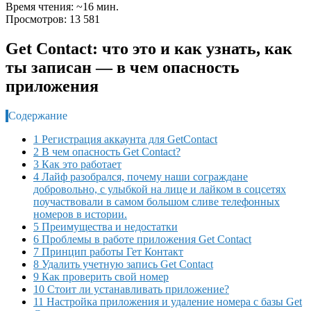
Время чтения: ~16 мин.
Просмотров: 13 581
Get Contact: что это и как узнать, как
ты записан — в чем опасность
приложения
Содержание
1 Регистрация аккаунта для GetContact
2 В чем опасность Get Contact?
3 Как это работает
4 Лайф разобрался, почему наши сограждане
добровольно, с улыбкой на лице и лайком в соцсетях
поучаствовали в самом большом сливе телефонных
номеров в истории.
5 Преимущества и недостатки
6 Проблемы в работе приложения Get Contact
7 Принцип работы Гет Контакт
8 Удалить учетную запись Get Contact
9 Как проверить свой номер
10 Стоит ли устанавливать приложение?
11 Настройка приложения и удаление номера с базы Get