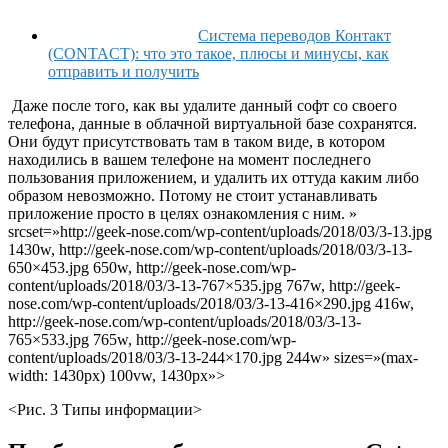
Система переводов Контакт
(CONTACT): что это такое, плюсы и минусы, как
отправить и получить
Даже после того, как вы удалите данный софт со своего
телефона, данные в облачной виртуальной базе сохранятся.
Они будут присутствовать там в таком виде, в котором
находились в вашем телефоне на момент последнего
пользования приложением, и удалить их оттуда каким либо
образом невозможно. Потому не стоит устанавливать
приложение просто в целях ознакомления с ним. »
srcset=»http://geek-nose.com/wp-content/uploads/2018/03/3-13.jpg
1430w, http://geek-nose.com/wp-content/uploads/2018/03/3-13-
650×453.jpg 650w, http://geek-nose.com/wp-
content/uploads/2018/03/3-13-767×535.jpg 767w, http://geek-
nose.com/wp-content/uploads/2018/03/3-13-416×290.jpg 416w,
http://geek-nose.com/wp-content/uploads/2018/03/3-13-
765×533.jpg 765w, http://geek-nose.com/wp-
content/uploads/2018/03/3-13-244×170.jpg 244w» sizes=»(max-
width: 1430px) 100vw, 1430px»>
<Рис. 3 Типы информации>