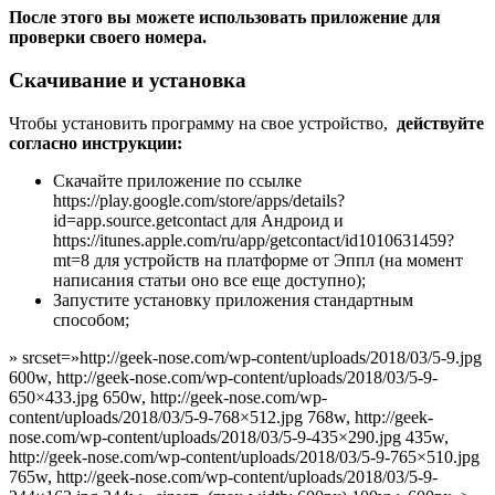
После этого вы можете использовать приложение для
проверки своего номера.
Скачивание и установка
Чтобы установить программу на свое устройство,
действуйте
согласно инструкции:
Скачайте приложение по ссылке
https://play.google.com/store/apps/details?
id=app.source.getcontact для Андроид и
https://itunes.apple.com/ru/app/getcontact/id1010631459?
mt=8 для устройств на платформе от Эппл (на момент
написания статьи оно все еще доступно);
Запустите установку приложения стандартным
способом;
» srcset=»http://geek-nose.com/wp-content/uploads/2018/03/5-9.jpg
600w, http://geek-nose.com/wp-content/uploads/2018/03/5-9-
650×433.jpg 650w, http://geek-nose.com/wp-
content/uploads/2018/03/5-9-768×512.jpg 768w, http://geek-
nose.com/wp-content/uploads/2018/03/5-9-435×290.jpg 435w,
http://geek-nose.com/wp-content/uploads/2018/03/5-9-765×510.jpg
765w, http://geek-nose.com/wp-content/uploads/2018/03/5-9-