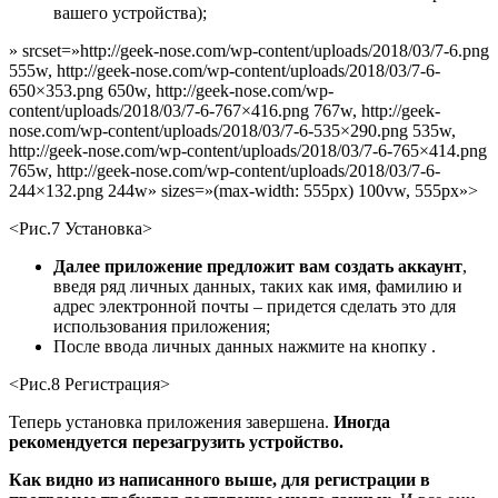
вашего устройства);
» srcset=»http://geek-nose.com/wp-content/uploads/2018/03/7-6.png
555w, http://geek-nose.com/wp-content/uploads/2018/03/7-6-
650×353.png 650w, http://geek-nose.com/wp-
content/uploads/2018/03/7-6-767×416.png 767w, http://geek-
nose.com/wp-content/uploads/2018/03/7-6-535×290.png 535w,
http://geek-nose.com/wp-content/uploads/2018/03/7-6-765×414.png
765w, http://geek-nose.com/wp-content/uploads/2018/03/7-6-
244×132.png 244w» sizes=»(max-width: 555px) 100vw, 555px»>
<Рис.7 Установка>
Далее приложение предложит вам создать аккаунт
,
введя ряд личных данных, таких как имя, фамилию и
адрес электронной почты – придется сделать это для
использования приложения;
После ввода личных данных нажмите на кнопку .
<Рис.8 Регистрация>
Теперь установка приложения завершена.
Иногда
рекомендуется перезагрузить устройство.
Как видно из написанного выше, для регистрации в