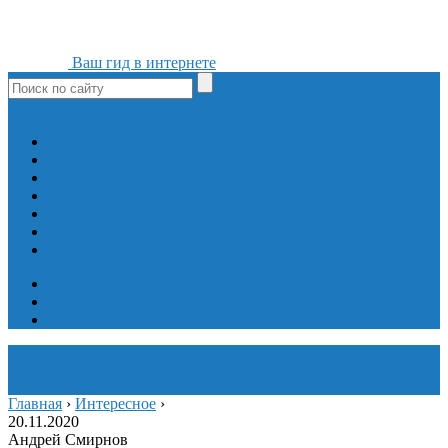
Ваш гид в интернете
ok
yt
fb
tw
in
vk
Игры
Мобильные приложения
Программы
Сайты
Сервисы
Социальные сети
Интересное
Мой блог
Инструмент вставки
Визуальное редактирование
Главная
›
Интересное
›
20.11.2020
Андрей Смирнов