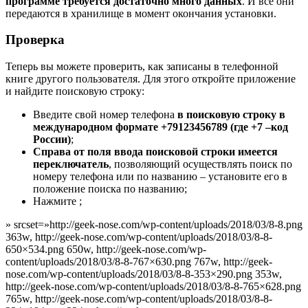
программе требуется достаточно много данных
. И все они
передаются в хранилище в момент окончания установки.
Проверка
Теперь вы можете проверить, как записаны в телефонной
книге другого пользователя. Для этого откройте приложение
и найдите поисковую строку:
Введите свой номер телефона
в поисковую строку в
международном формате +79123456789 (где +7 –код
России)
;
Справа от поля ввода поисковой строки имеется
переключатель
, позволяющий осуществлять поиск по
номеру телефона или по названию – установите его в
положение поиска по названию;
Нажмите ;
» srcset=»http://geek-nose.com/wp-content/uploads/2018/03/8-8.png
363w, http://geek-nose.com/wp-content/uploads/2018/03/8-8-
650×534.png 650w, http://geek-nose.com/wp-
content/uploads/2018/03/8-8-767×630.png 767w, http://geek-
nose.com/wp-content/uploads/2018/03/8-8-353×290.png 353w,
http://geek-nose.com/wp-content/uploads/2018/03/8-8-765×628.png
765w, http://geek-nose.com/wp-content/uploads/2018/03/8-8-