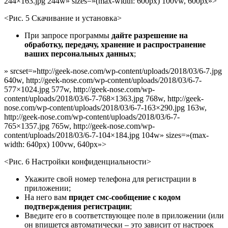
244×163.jpg 244w» sizes=»(max-width: 600px) 100vw, 600px»>
<Рис. 5 Скачивание и установка>
При запросе программы
дайте разрешение на
обработку, передачу, хранение и распространение
ваших персональных данных
;
» srcset=»http://geek-nose.com/wp-content/uploads/2018/03/6-7.jpg
640w, http://geek-nose.com/wp-content/uploads/2018/03/6-7-
577×1024.jpg 577w, http://geek-nose.com/wp-
content/uploads/2018/03/6-7-768×1363.jpg 768w, http://geek-
nose.com/wp-content/uploads/2018/03/6-7-163×290.jpg 163w,
http://geek-nose.com/wp-content/uploads/2018/03/6-7-
765×1357.jpg 765w, http://geek-nose.com/wp-
content/uploads/2018/03/6-7-104×184.jpg 104w» sizes=»(max-
width: 640px) 100vw, 640px»>
<Рис. 6 Настройки конфиденциальности>
Укажите свой номер телефона для регистрации в
приложении;
На него вам
придет смс-сообщение с кодом
подтверждения регистрации
;
Введите его в соответствующее поле в приложении (или
он впишется автоматически – это зависит от настроек