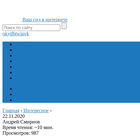
Ваш гид в интернете
ok
yt
fb
tw
in
vk
Игры
Мобильные приложения
Программы
Сайты
Сервисы
Социальные сети
Интересное
Мой блог
Инструмент вставки
Визуальное редактирование
Главная
›
Интересное
›
22.11.2020
Андрей Смирнов
Время чтения: ~10 мин.
Просмотров: 987