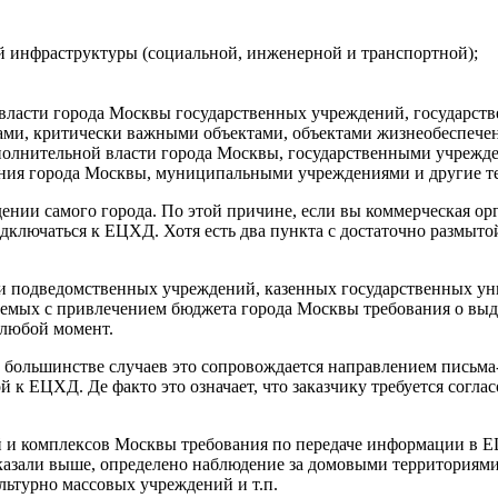
й инфраструктуры (социальной, инженерной и транспортной);
власти города Москвы государственных учреждений, государст
ами, критически важными объектами, объектами жизнеобеспече
полнительной власти города Москвы, государственными учрежд
ения города Москвы, муниципальными учреждениями и другие т
ведении самого города. По этой причине, если вы коммерческая о
 подключаться к ЕЦХД. Хотя есть два пункта с достаточно размы
 и подведомственных учреждений, казенных государственных ун
уемых с привлечением бюджета города Москвы требования о в
 любой момент.
В большинстве случаев это сопровождается направлением письма
й к ЕЦХД. Де факто это означает, что заказчику требуется согл
и комплексов Москвы требования по передаче информации в Е
казали выше, определено наблюдение за домовыми территориями
льтурно массовых учреждений и т.п.