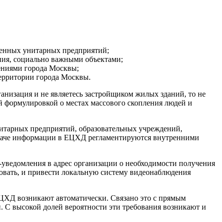
венных унитарных предприятий;
ния, социально важными объектами;
ениями города Москвы;
ерритории города Москвы.
рганизация и не являетесь застройщиком жилых зданий, то не
той формулировкой о местах массового скопления людей и
итарных предприятий, образовательных учреждений,
ыдаче информации в ЕЦХД регламентируются внутренними
-уведомления в адрес организации о необходимости получения
асовать, и привести локальную систему видеонаблюдения
ЦХД возникают автоматически. Связано это с прямым
. С высокой долей вероятности эти требования возникают и