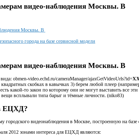
камерам видео-наблюдения Москвы. В
наблюдения Москвы. В
опасного города на базе сервисной модели
камерам видео-наблюдения Москвы. В
 вида: obmen-video.echd.ru/cameraManager/ajaxGetVideoUrls?id=
Х
 квадратных скобках в кавычках 3) берем любой плеер (например
есть какой-то закон по которому они не могут выставить все эт
 вещи всплывали типа барыг и тёмные личности. (niko83)
 в ЕЦХД?
у городского видеонаблюдения в Москве, построенную на базе 
аля 2012 зонами интереса для ЕЦХД являются: