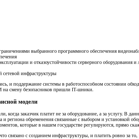
ограничениями выбранного программного обеспечения видеона
спечения
 эксплуатации и отказоустойчивости серверного оборудования 
й сетевой инфраструктуры
сь, и поддержание системы в работоспособном состоянии обходи
 И на смену безопасников пришли IT-шники.
висной модели
и, когда заказчик платит не за оборудование, а за услугу. В д
да и региона обременения связанные с выбором и установкой обо
моментов, которые в нашем государстве регулируются, прямо скаж
 что связано с созданием инфраструктуры, и платить ровно за то