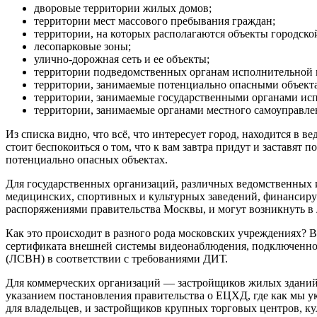
дворовые территории жилых домов;
территории мест массового пребывания граждан;
территории, на которых располагаются объекты городско
лесопарковые зоны;
улично-дорожная сеть и ее объекты;
территории подведомственных органам исполнительной 
территории, занимаемые потенциально опасными объект
территории, занимаемые государственными органами ис
территории, занимаемые органами местного самоуправл
Из списка видно, что всё, что интересует город, находится в 
стоит беспокоиться о том, что к вам завтра придут и заставят
потенциально опасных объектах.
Для государственных организаций
, различных ведомственных
медицинских, спортивных и культурных заведений, финансир
распоряжениями правительства Москвы, и могут возникнуть в
Как это происходит в разного рода московских учреждениях? 
сертификата внешней системы видеонаблюдения
, подключенно
(ЛСВН) в соответствии с требованиями ДИТ.
Для коммерческих организаций
— застройщиков жилых зданий 
указанием постановления правительства о ЕЦХД, где как мы у
для владельцев, и застройщиков крупных торговых центров, ку