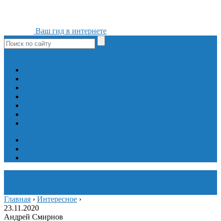
Ваш гид в интернете
ok
yt
fb
tw
in
vk
Игры
Мобильные приложения
Программы
Сайты
Сервисы
Социальные сети
Интересное
Мой блог
Инструмент вставки
Визуальное редактирование
Главная
›
Интересное
›
23.11.2020
Андрей Смирнов