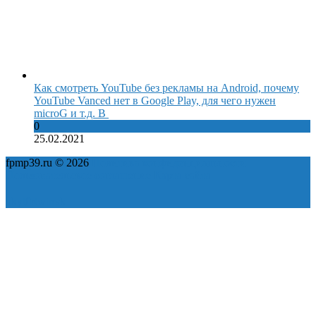
Как смотреть YouTube без рекламы на Android, почему
YouTube Vanced нет в Google Play, для чего нужен
microG и т.д. В
0
25.02.2021
fpmp39.ru © 2026
Политика конфиденциальности
Пользовательское соглашение
Карта сайта
ok
yt
fb
tw
in
vk