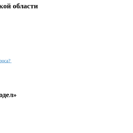
кой области
проса?
одел»