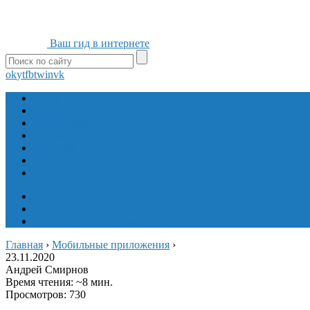
Ваш гид в интернете
ok
yt
fb
tw
in
vk
Игры
Мобильные приложения
Программы
Сайты
Сервисы
Социальные сети
Интересное
Мой блог
Инструмент вставки
Визуальное редактирование
Главная
›
Мобильные приложения
›
23.11.2020
Андрей Смирнов
Время чтения: ~8 мин.
Просмотров: 730