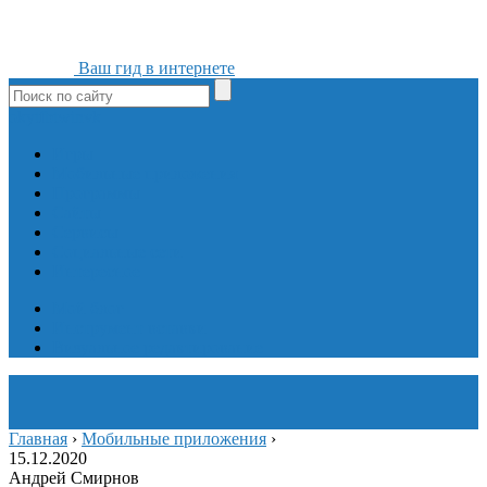
Ваш гид в интернете
ok
yt
fb
tw
in
vk
Игры
Мобильные приложения
Программы
Сайты
Сервисы
Социальные сети
Интересное
Мой блог
Инструмент вставки
Визуальное редактирование
Главная
›
Мобильные приложения
›
15.12.2020
Андрей Смирнов