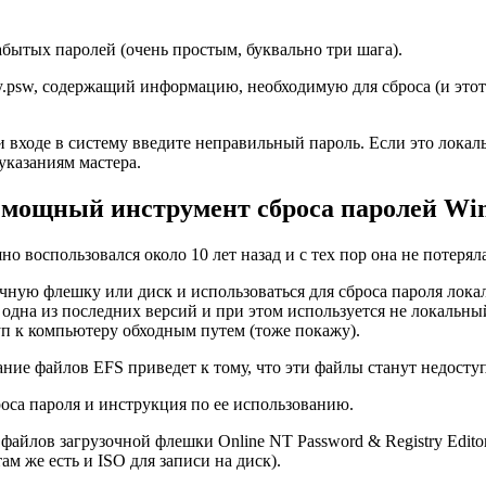
забытых паролей (очень простым, буквально три шага).
key.psw, содержащий информацию, необходимую для сброса (и эт
 входе в систему введите неправильный пароль. Если это локаль
указаниям мастера.
— мощный инструмент сброса паролей Win
но воспользовался около 10 лет назад и с тех пор она не потерял
ную флешку или диск и использоваться для сброса пароля локаль
 одна из последних версий и при этом используется не локальный
туп к компьютеру обходным путем (тоже покажу).
ание файлов EFS приведет к тому, что эти файлы станут недосту
оса пароля и инструкция по ее использованию.
йлов загрузочной флешки Online NT Password & Registry Editor htt
ам же есть и ISO для записи на диск).