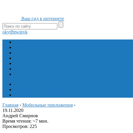
Ваш гид в интернете
ok
yt
fb
tw
in
vk
Игры
Мобильные приложения
Программы
Сайты
Сервисы
Социальные сети
Интересное
Мой блог
Инструмент вставки
Визуальное редактирование
Главная
›
Мобильные приложения
›
19.11.2020
Андрей Смирнов
Время чтения: ~7 мин.
Просмотров: 225