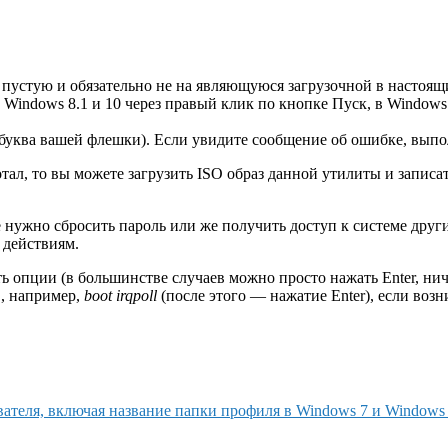
 пустую и обязательно не на являющуюся загрузочной в настоящ
 Windows 8.1 и 10 через правый клик по кнопке Пуск, в Window
буква вашей флешки). Если увидите сообщение об ошибке, выпол
тал, то вы можете загрузить ISO образ данной утилиты и запис
 нужно сбросить пароль или же получить доступ к системе другим
 действиям.
ть опции (в большинстве случаев можно просто нажать Enter, нич
в, например,
boot
irqpoll
(после этого — нажатие Enter), если воз
ателя, включая название папки профиля в Windows 7 и Windows