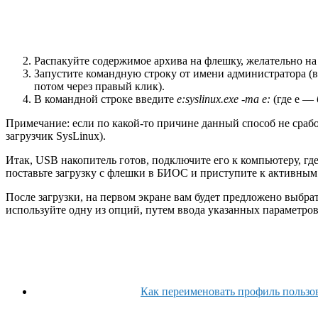
Распакуйте содержимое архива на флешку, желательно на
Запустите командную строку от имени администратора (в
потом через правый клик).
В командной строке введите
e:syslinux.exe -ma e:
(где e — 
Примечание: если по какой-то причине данный способ не срабо
загрузчик SysLinux).
Итак, USB накопитель готов, подключите его к компьютеру, где
поставьте загрузку с флешки в БИОС и приступите к активным
После загрузки, на первом экране вам будет предложено выбра
используйте одну из опций, путем ввода указанных параметро
Как переименовать профиль пользов