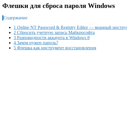
Флешки для сброса пароля Windows
Содержание
1 Online NT Password & Registry Editor — мощный инстру
2 Сбросить учетную запись Майкрософта
3 Разновидности аккаунта в Windows 8
4 Зачем нужен пароль?
5 Флешка как инструмент восстановления