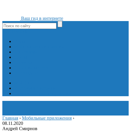
Ваш гид в интернете
ok
yt
fb
tw
in
vk
Игры
Мобильные приложения
Программы
Сайты
Сервисы
Социальные сети
Интересное
Мой блог
Инструмент вставки
Визуальное редактирование
Главная
›
Мобильные приложения
›
08.11.2020
Андрей Смирнов