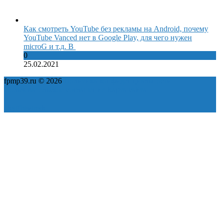
Как смотреть YouTube без рекламы на Android, почему
YouTube Vanced нет в Google Play, для чего нужен
microG и т.д. В
0
25.02.2021
fpmp39.ru © 2026
Политика конфиденциальности
Пользовательское соглашение
Карта сайта
ok
yt
fb
tw
in
vk