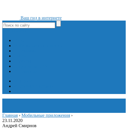
Ваш гид в интернете
ok
yt
fb
tw
in
vk
Игры
Мобильные приложения
Программы
Сайты
Сервисы
Социальные сети
Интересное
Мой блог
Инструмент вставки
Визуальное редактирование
Главная
›
Мобильные приложения
›
23.11.2020
Андрей Смирнов