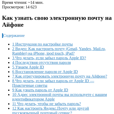
Время чтения: ~14 мин.
Просмотров: 14 623
Как узнать свою электронную почту на
Айфоне
Содержание
1 Инструкция по настройке почты
2 Видео: Kак настроить почту (Gmail, Yandex, Mail.ru,
Rambler) на iPhone, ipod touch, iPad?
3 Что делать, если забыл пароль Apple ID?
4 Последствия отсутствия пароля
5 Узнаем Apple ID
6 Восстановление пароля от Apple ID
7 Как отрегулировать электронную почту на Айфоне?
8 Что делать, если забыл пароль от Apple ID —
Практичные советы
9 Как узнать пароль от Apple ID
10 Адрес электронной почты вы используете с вашим
идентификатором Apple
11 Что делать, чтобы не забыть пароль?
12 Как настроить Яндекс.Почту или другой
русскоязычный почтовый сервис?