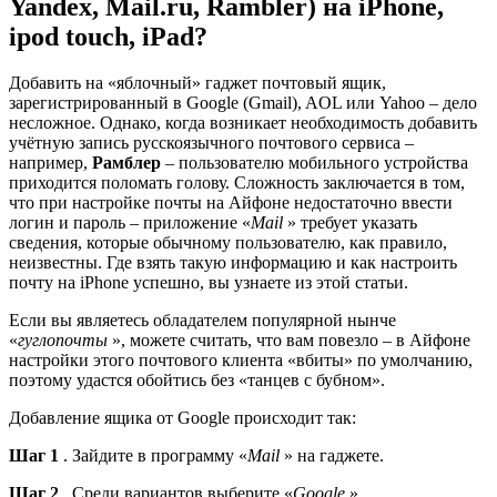
Yandex, Mail.ru, Rambler) на iPhone,
ipod touch, iPad?
Добавить на «яблочный» гаджет почтовый ящик,
зарегистрированный в Google (Gmail), AOL или Yahoo – дело
несложное. Однако, когда возникает необходимость добавить
учётную запись русскоязычного почтового сервиса –
например,
Рамблер
– пользователю мобильного устройства
приходится поломать голову. Сложность заключается в том,
что при настройке почты на Айфоне недостаточно ввести
логин и пароль – приложение «
Mail
» требует указать
сведения, которые обычному пользователю, как правило,
неизвестны. Где взять такую информацию и как настроить
почту на iPhone успешно, вы узнаете из этой статьи.
Если вы являетесь обладателем популярной нынче
«
гуглопочты
», можете считать, что вам повезло – в Айфоне
настройки этого почтового клиента «вбиты» по умолчанию,
поэтому удастся обойтись без «танцев с бубном».
Добавление ящика от Google происходит так:
Шаг 1
. Зайдите в программу «
Mail
» на гаджете.
Шаг 2
. Среди вариантов выберите «
Google
».