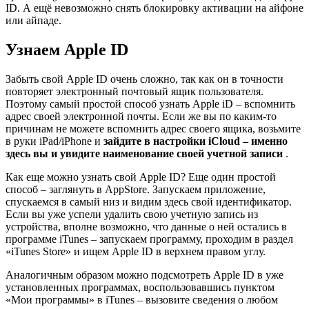
ID. А ещё невозможно снять блокировку активации на айфоне
или айпаде.
Узнаем Apple ID
Забыть свой Apple ID очень сложно, так как он в точности
повторяет электронный почтовый ящик пользователя.
Поэтому самый простой способ узнать Apple iD – вспомнить
адрес своей электронной почты. Если же вы по каким-то
причинам не можете вспомнить адрес своего ящика, возьмите
в руки iPad/iPhone и
зайдите в настройки iCloud – именно
здесь вы и увидите наименование своей учетной записи
.
Как еще можно узнать свой Apple ID? Еще один простой
способ – заглянуть в AppStore. Запускаем приложение,
спускаемся в самый низ и видим здесь свой идентификатор.
Если вы уже успели удалить свою учетную запись из
устройства, вполне возможно, что данные о ней остались в
программе iTunes – запускаем программу, проходим в раздел
«iTunes Store» и ищем Apple ID в верхнем правом углу.
Аналогичным образом можно подсмотреть Apple ID в уже
установленных программах, воспользовавшись пунктом
«Мои программы» в iTunes – вызовите сведения о любом