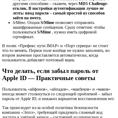
другими способами – скажем, через
MD5 Challenge-
отклик.
В настройки аутентификации лучше не
лезть: ввод пароля – самый простой из способов
зайти на почту.
S/Mime.
Опция
S/Mime
позволяет отправлять
зашифрованные сообщения. Сразу отметим: чтобы
пользоваться
S/Mime
, нужно иметь цифровой
сертификат.
В полях «Префикс пути IMAP» и «Порт сервера» не стоит
что-то менять. Первое поле вообще не нужно заполнять, во
втором значение проставляется автоматически, когда
пользователь добавляет почтовый ящик.
Что делать, если забыл пароль от
Apple ID — Практичные советы
Пользователь «айфонов», «айпадов», «макбуков» и «маков»
иногда может столкнуться со следующей проблемой – забыл
пароль от Apple ID, и никаких вариантов восстановления нет.
Так происходит из-за особой политики безопасности
компании «Эппл», требующей придумать сложный код
доступа к учётной записи – состоящий из прописных и