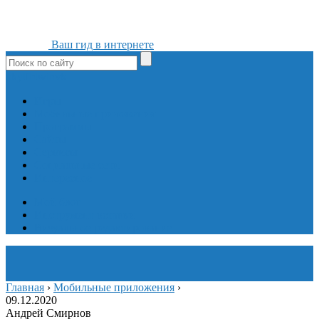
Ваш гид в интернете
ok
yt
fb
tw
in
vk
Игры
Мобильные приложения
Программы
Сайты
Сервисы
Социальные сети
Интересное
Мой блог
Инструмент вставки
Визуальное редактирование
Главная
›
Мобильные приложения
›
09.12.2020
Андрей Смирнов