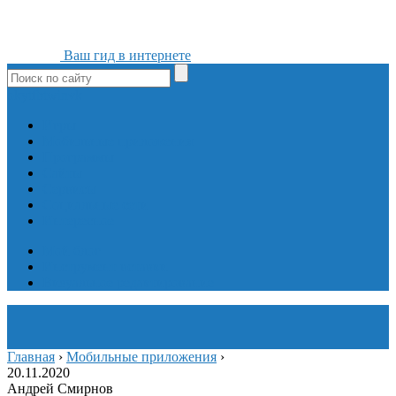
Ваш гид в интернете
ok
yt
fb
tw
in
vk
Игры
Мобильные приложения
Программы
Сайты
Сервисы
Социальные сети
Интересное
Мой блог
Инструмент вставки
Визуальное редактирование
Главная
›
Мобильные приложения
›
20.11.2020
Андрей Смирнов