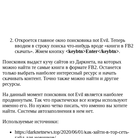
Откроется главное окно поисковика not Evil. Теперь
вводим в строку поиска что-нибудь вроде «книги в FB2
скачать». Жмем кнопку
<keybtn>Enter</keybtn>
.
Поисковик выдаст кучу сайтов из Даркнета, на которых
можно найти те самые книги в формате FB2. Останется
только выбрать наиболее интересный ресурс и начать
скачивать контент. Точно также можно найти и другие
ресурсы.
На данный момент поисковик not Evil является наиболее
продвинутым. Так что практически все юзеры используют
именно его. Но нужно четко писать, что именно вы хотите
найти. Системы автозаполнения в нем нет.
Используемые источники:
https://darknetnews.top/2020/06/01/как-зайти-в-тор-сеть-
гайд-для-новичков/