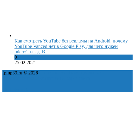
Как смотреть YouTube без рекламы на Android, почему
YouTube Vanced нет в Google Play, для чего нужен
microG и т.д. В
0
25.02.2021
fpmp39.ru © 2026
Политика конфиденциальности
Пользовательское соглашение
Карта сайта
ok
yt
fb
tw
in
vk