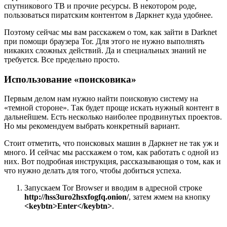
спутникового ТВ и прочие ресурсы. В некотором роде,
пользоваться пиратским контентом в Даркнет куда удобнее.
Поэтому сейчас мы вам расскажем о том, как зайти в Darknet
при помощи браузера Tor. Для этого не нужно выполнять
никаких сложных действий. Да и специальных знаний не
требуется. Все предельно просто.
Использование «поисковика»
Первым делом нам нужно найти поисковую систему на
«темной стороне». Так будет проще искать нужный контент в
дальнейшем. Есть несколько наиболее продвинутых проектов.
Но мы рекомендуем выбрать конкретный вариант.
Стоит отметить, что поисковых машин в Даркнет не так уж и
много. И сейчас мы расскажем о том, как работать с одной из
них. Вот подробная инструкция, рассказывающая о том, как и
что нужно делать для того, чтобы добиться успеха.
Запускаем Tor Browser и вводим в адресной строке
http://hss3uro2hsxfogfq.onion/
, затем жмем на кнопку
<keybtn>Enter</keybtn>
.