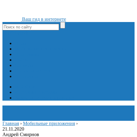
Ваш гид в интернете
ok
yt
fb
tw
in
vk
Игры
Мобильные приложения
Программы
Сайты
Сервисы
Социальные сети
Интересное
Мой блог
Инструмент вставки
Визуальное редактирование
Главная
›
Мобильные приложения
›
21.11.2020
Андрей Смирнов