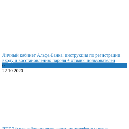
Личный кабинет Альфа-Банка: инструкция по регистрации,
входу и восстановлению пароля + отзывы пользователей
0
22.10.2020
ВТБ 24: как заблокировать карту по телефону и через