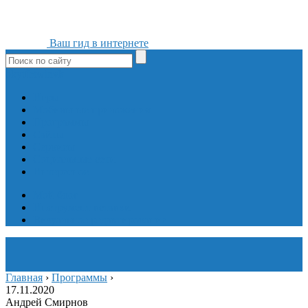
Ваш гид в интернете
ok
yt
fb
tw
in
vk
Игры
Мобильные приложения
Программы
Сайты
Сервисы
Социальные сети
Интересное
Мой блог
Инструмент вставки
Визуальное редактирование
Главная
›
Программы
›
17.11.2020
Андрей Смирнов