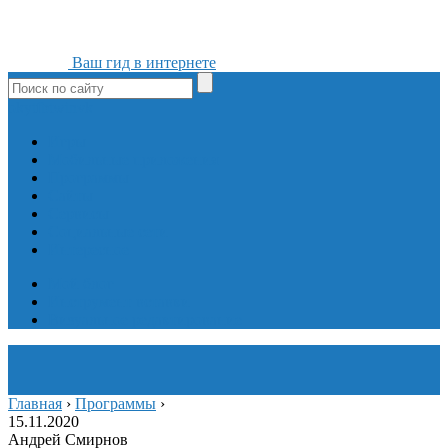
Ваш гид в интернете
ok
yt
fb
tw
in
vk
Игры
Мобильные приложения
Программы
Сайты
Сервисы
Социальные сети
Интересное
Мой блог
Инструмент вставки
Визуальное редактирование
Главная
›
Программы
›
15.11.2020
Андрей Смирнов