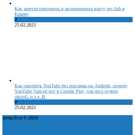
Как зарегистрировать и активировать карту tes club в
Крыму
0
25.02.2021
Как смотреть YouTube без рекламы на Android, почему
YouTube Vanced нет в Google Play, для чего нужен
microG и т.д. В
0
25.02.2021
fpmp39.ru © 2026
Политика конфиденциальности
Пользовательское соглашение
Карта сайта
ok
yt
fb
tw
in
vk