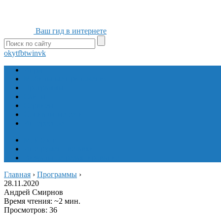
Ваш гид в интернете
ok
yt
fb
tw
in
vk
Игры
Мобильные приложения
Программы
Сайты
Сервисы
Социальные сети
Интересное
Мой блог
Инструмент вставки
Визуальное редактирование
Главная
›
Программы
›
28.11.2020
Андрей Смирнов
Время чтения: ~2 мин.
Просмотров: 36