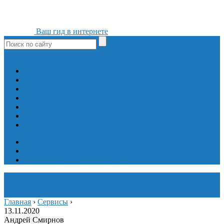
Ваш гид в интернете
ok
yt
fb
tw
in
vk
Игры
Мобильные приложения
Программы
Сайты
Сервисы
Социальные сети
Интересное
Мой блог
Инструмент вставки
Визуальное редактирование
Главная
›
Сервисы
›
13.11.2020
Андрей Смирнов