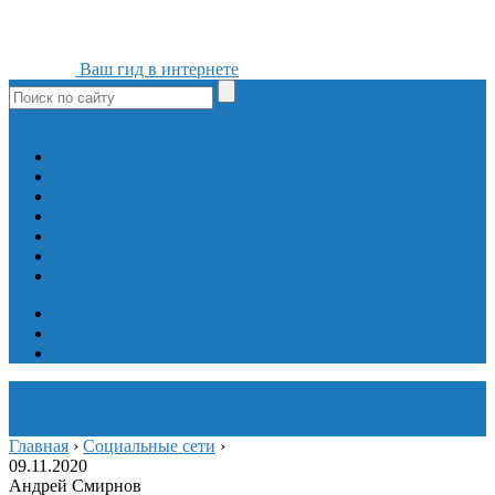
Ваш гид в интернете
ok
yt
fb
tw
in
vk
Игры
Мобильные приложения
Программы
Сайты
Сервисы
Социальные сети
Интересное
Мой блог
Инструмент вставки
Визуальное редактирование
Главная
›
Социальные сети
›
09.11.2020
Андрей Смирнов