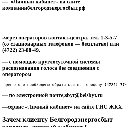
— «Личный кабинет» на сайте
компании
белгородэнергосбыт.рф
-через операторов контакт-центра, тел.
1-3-5-7
(со стационарных телефонов — бесплатно) или
(4722) 23-08-49.
— с помощью круглосуточной системы
распознавания голоса без соединения с
оператором
 для этого необходимо обратиться по телефону 
(4722) 77-
— по электронной почте;
sbyt@belsbyt.ru
—
сервис
«Личный кабинет»
на сайте ГИС ЖКХ.
Зачем клиенту Белгородэнергосбыт
заводить личный кабинет?