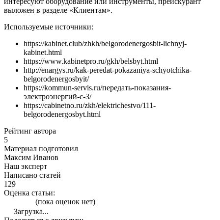
интересуют оборудование или инструменты, прейскурант
выложен в разделе «Клиентам».
Используемые источники:
https://kabinet.club/zhkh/belgorodenergosbit-lichnyj-
kabinet.html
https://www.kabinetpro.ru/gkh/belsbyt.html
http://enargys.ru/kak-peredat-pokazaniya-schyotchika-
belgorodenergosbyit/
https://kommun-servis.ru/передать-показания-
электроэнергий-с-3/
https://cabinetno.ru/zkh/elektrichestvo/111-
belgorodenergosbyt.html
Рейтинг автора
5
Материал подготовил
Максим Иванов
Наш эксперт
Написано статей
129
Оценка статьи:
(пока оценок нет)
Загрузка...