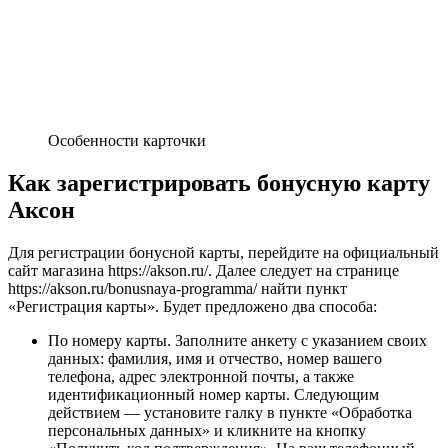
Особенности карточки
Как зарегистрировать бонусную карту
Аксон
Для регистрации бонусной карты, перейдите на официальный
сайт магазина https://akson.ru/. Далее следует на странице
https://akson.ru/bonusnaya-programma/ найти пункт
«Регистрация карты». Будет предложено два способа:
По номеру карты. Заполните анкету с указанием своих
данных: фамилия, имя и отчество, номер вашего
телефона, адрес электронной почты, а также
идентификационный номер карты. Следующим
действием — установите галку в пункте «Обработка
персональных данных» и кликните на кнопку