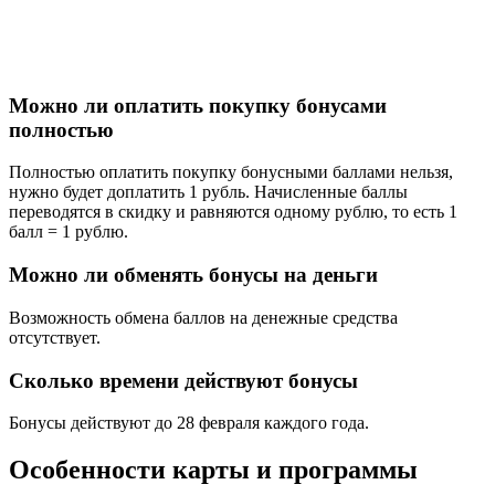
Можно ли оплатить покупку бонусами
полностью
Полностью оплатить покупку бонусными баллами нельзя,
нужно будет доплатить 1 рубль. Начисленные баллы
переводятся в скидку и равняются одному рублю, то есть 1
балл = 1 рублю.
Можно ли обменять бонусы на деньги
Возможность обмена баллов на денежные средства
отсутствует.
Сколько времени действуют бонусы
Бонусы действуют до 28 февраля каждого года.
Особенности карты и программы