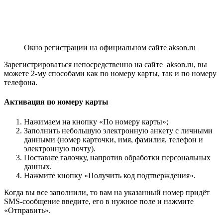
Окно регистрации на официальном сайте akson.ru
Зарегистрироваться непосредственно на сайте akson.ru, вы
можете 2-му способами как по номеру карты, так и по номеру
телефона.
Активация по номеру карты
Нажимаем на кнопку «По номеру карты»;
Заполнить небольшую электронную анкету с личными
данными (номер карточки, имя, фамилия, телефон и
электронную почту).
Поставьте галочку, напротив обработки персональных
данных.
Нажмите кнопку «Получить код подтверждения».
Когда вы все заполнили, то вам на указанный номер придёт
SMS-сообщение введите, его в нужное поле и нажмите
«Отправить».