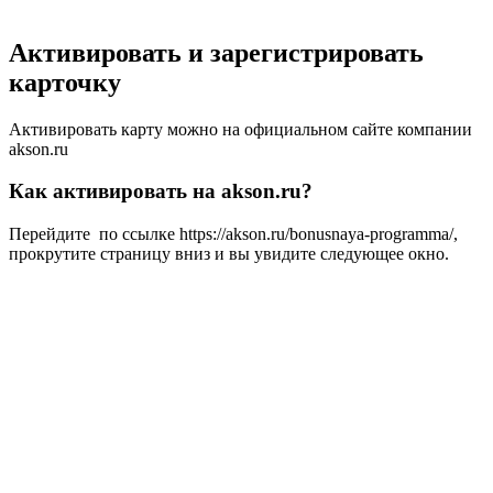
Активировать и зарегистрировать
карточку
Активировать карту можно на официальном сайте компании
akson.ru
Как активировать на akson.ru?
Перейдите по ссылке https://akson.ru/bonusnaya-programma/,
прокрутите страницу вниз и вы увидите следующее окно.