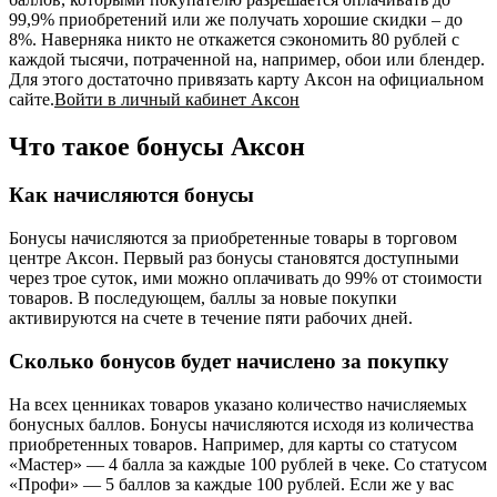
99,9% приобретений или же получать хорошие скидки – до
8%. Наверняка никто не откажется сэкономить 80 рублей с
каждой тысячи, потраченной на, например, обои или блендер.
Для этого достаточно привязать карту Аксон на официальном
сайте.
Войти в личный кабинет Аксон
Что такое бонусы Аксон
Как начисляются бонусы
Бонусы начисляются за приобретенные товары в торговом
центре Аксон. Первый раз бонусы становятся доступными
через трое суток, ими можно оплачивать до 99% от стоимости
товаров. В последующем, баллы за новые покупки
активируются на счете в течение пяти рабочих дней.
Сколько бонусов будет начислено за покупку
На всех ценниках товаров указано количество начисляемых
бонусных баллов. Бонусы начисляются исходя из количества
приобретенных товаров. Например, для карты со статусом
«Мастер» — 4 балла за каждые 100 рублей в чеке. Со статусом
«Профи» — 5 баллов за каждые 100 рублей. Если же у вас