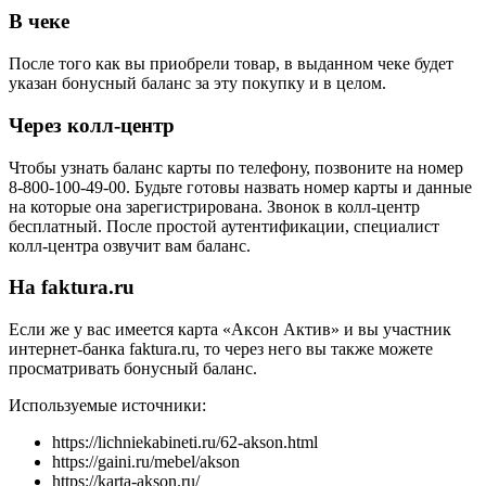
В чеке
После того как вы приобрели товар, в выданном чеке будет
указан бонусный баланс за эту покупку и в целом.
Через колл-центр
Чтобы узнать баланс карты по телефону, позвоните на номер
8-800-100-49-00. Будьте готовы назвать номер карты и данные
на которые она зарегистрирована. Звонок в колл-центр
бесплатный. После простой аутентификации, специалист
колл-центра озвучит вам баланс.
На faktura.ru
Если же у вас имеется карта «Аксон Актив» и вы участник
интернет-банка faktura.ru, то через него вы также можете
просматривать бонусный баланс.
Используемые источники:
https://lichniekabineti.ru/62-akson.html
https://gaini.ru/mebel/akson
https://karta-akson.ru/