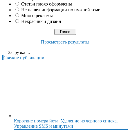
Статьи плохо оформлены
Не нашел информации по нужной теме
Много рекламы
Некрасивый дизайн
Просмотреть результаты
Загрузка ...
Свежие публикации
Короткие номера йота. Удаление из черного списка.
Управление SMS и минутами